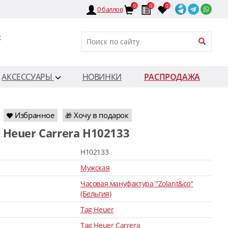
0
0
0
0
баллов
:
АКСЕССУАРЫ
НОВИНКИ
РАСПРОДАЖА
Избранное
Хочу в подарок
🎁
g Heuer Carrera H102133
H102133
Мужская
Часовая мануфактура "Zolant&co"
(Бельгия)
Tag Heuer
Tag Heuer Carrera