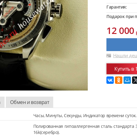
Гарантия:
Подарок при п
12 000
Нашли деш
Купить в 
а
Обмен и возврат
Часы, Минуты, Секунды, Индикатор времени суток.
Полированная гипоаллергенная сталь стандарта 
16k(серебро).