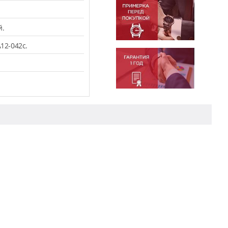
й.
12-042c.