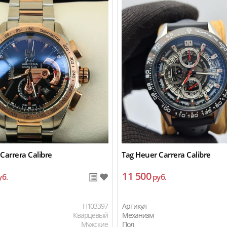
Carrera Calibre
Tag Heuer Carrera Calibre
11 500
уб.
руб.
H103397
Артикул
Кварцевый
Механизм
Мужские
Пол