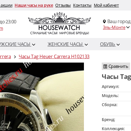
 акции
Наши часы на руке
Отзывы
Контакты
Мой кабинет
Ваш город
до 23:00
Эль-Монте
om
УЖСКИЕ ЧАСЫ
ЖЕНСКИЕ ЧАСЫ
ОБУВЬ
rrera
Часы Tag Heuer Carrera H102133
Сравнить
Часы Ta
Артикул:
Модель:
Сборка:
Бренд:
Коллекция: