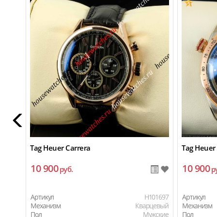
Tag Heuer Carrera
Tag Heuer 
10 900
10 900
руб.
р
Артикул
H101697
Артикул
Механизм
Кварцевый
Механизм
Пол
Мужские
Пол