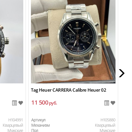
Tag Heuer CARRERA Calibre Heuer 02
Tag 
11 500
11
руб.
H104991
Артикул
H105880
Арти
Кварцевый
Механизм
Кварцевый
Мех
Мужские
Пол
Мужские
Пол