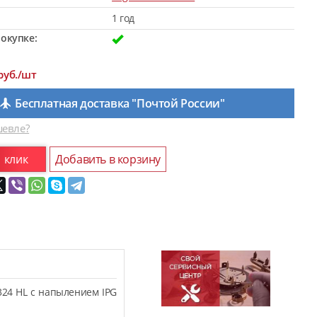
1 год
окупке:
руб./шт
Бесплатная доставка "Почтой России"
евле?
1 клик
Добавить в корзину
324 HL с напылением IPG