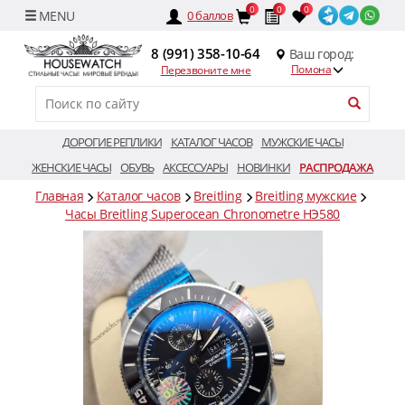
0
0
0
0
баллов
8 (991) 358-10-64
Ваш город:
Помона
Перезвоните мне
ДОРОГИЕ РЕПЛИКИ
КАТАЛОГ ЧАСОВ
МУЖСКИЕ ЧАСЫ
ЖЕНСКИЕ ЧАСЫ
ОБУВЬ
АКСЕССУАРЫ
НОВИНКИ
РАСПРОДАЖА
Главная
Каталог часов
Breitling
Breitling мужские
Часы Breitling Superocean Chronometre HЭ580