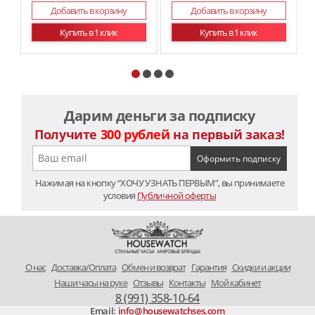
Добавить в корзину
Добавить в корзину
Купить в 1 клик
Купить в 1 клик
Дарим деньги за подписку
Получите
300 рублей
на первый заказ!
Нажимая на кнопку “ХОЧУ УЗНАТЬ ПЕРВЫМ”, вы принимаете
условия
Публичной оферты
O нас
Доставка/Оплата
Обмен и возврат
Гарантия
Скидки и акции
Наши часы на руке
Отзывы
Контакты
Мой кабинет
8 (991) 358-10-64
Email:
info@housewatchses.com