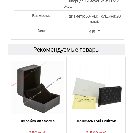
кварцевый механизм: ETA12-
042c.
Размеры:
Диаметр: 50 (мм) Толщина: 20
(мм).
Вес:
440 г.*
Рекомендуемые товары
Коробка для часов
Кошелек Louis Vuitton
350
3 500