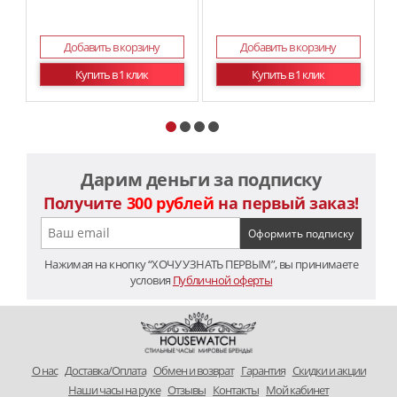
Добавить в корзину
Добавить в корзину
Купить в 1 клик
Купить в 1 клик
Дарим деньги за подписку
Получите
300 рублей
на первый заказ!
Нажимая на кнопку “ХОЧУ УЗНАТЬ ПЕРВЫМ”, вы принимаете
условия
Публичной оферты
O нас
Доставка/Оплата
Обмен и возврат
Гарантия
Скидки и акции
Наши часы на руке
Отзывы
Контакты
Мой кабинет