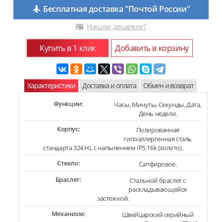
Бесплатная доставка "Почтой России"
Нашли дешевле?
Купить в 1 клик
Добавить в корзину
Характеристики
Доставка и оплата
Обмен и возврат
Функции:
Часы, Минуты, Секунды, Дата,
День недели.
Корпус:
Полированная
гипоаллергенная сталь
стандарта 324 HL с напылением IPS 16k (золото).
Стекло:
Сапфировое.
Браслет:
Стальной браслет с
раскладывающейся
застежкой.
Механизм:
Швейцарский серийный