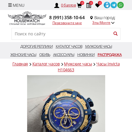
0
0
0
0
баллов
8 (991) 358-10-64
Ваш город:
Эль-Монте
Перезвоните мне
ДОРОГИЕ РЕПЛИКИ
КАТАЛОГ ЧАСОВ
МУЖСКИЕ ЧАСЫ
ЖЕНСКИЕ ЧАСЫ
ОБУВЬ
АКСЕССУАРЫ
НОВИНКИ
РАСПРОДАЖА
Главная
Каталог часов
Мужские часы
Часы Invicta
H104663