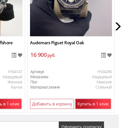
fshore
Audemars Piguet Royal Oak
Aud
16 900
16
руб.
H104147
Артикул
H104280
Арти
Кварцевый
Механизм
Кварцевый
Мех
Женские
Пол
Мужские
Пол
Каучук
Материал ремня
Стальной
Мат
ь в 1 клик
Добавить в корзину
Купить в 1 клик
До