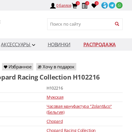
0
0
0
0
баллов
:
АКСЕССУАРЫ
НОВИНКИ
РАСПРОДАЖА
Избранное
Хочу в подарок
🎁
opard Racing Collection H102216
H102216
Мужская
Часовая мануфактура "Zolant&co"
(Бельгия)
Chopard
Chopard Racing Collection