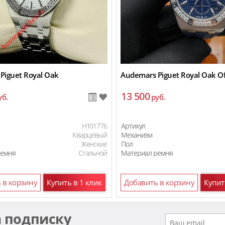
Piguet Royal Oak
Audemars Piguet Royal Oak Of
13 500
уб.
руб.
H101776
Артикул
Кварцевый
Механизм
Женские
Пол
ремня
Стальной
Материал ремня
 в корзину
Купить в 1 клик
Добавить в корзину
Купит
а подписку