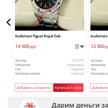
Audemars Piguet Royal Oak
Audemars 
14 500
12 500
руб.
р
Артикул
H101775
Артикул
Механизм
Кварцевый
Механизм
Пол
Мужские
Пол
Материал ремня
Стальной
Материал 
Добавить в корзину
Купить в 1 клик
Добавить
Дарим деньги з