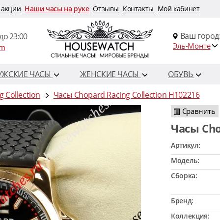
 акции
Наши часы на руке
Отзывы
Контакты
Мой кабинет
Ваш город
до 23:00
Эль-Монте
om
УЖСКИЕ ЧАСЫ
ЖЕНСКИЕ ЧАСЫ
ОБУВЬ
 Collection
Часы Chopard Racing Collection H102216
Сравнить
Часы Ch
Артикул:
Модель:
Сборка:
Бренд:
Коллекция: