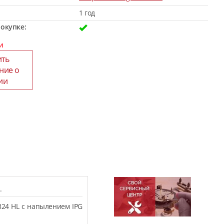
1 год
окупке:
и
ить
ние о
ии
.
324 HL с напылением IPG