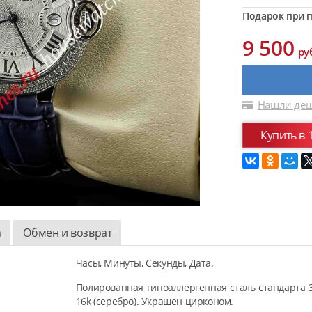
Подарок при п
9 500
ру
Нашли деш
Купить в 
а
Обмен и возврат
Часы, Минуты, Секунды, Дата.
Полированная гипоаллергенная сталь стандарта 
16k (серебро). Украшен цирконом.