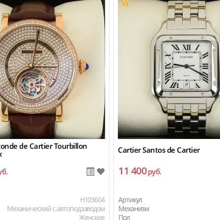
tonde de Cartier Tourbillon
Cartier Santos de Cartier
x
11 400
уб.
руб.
H103604
Артикул
Механический с автоподзаводом
Механизм
Женские
Пол