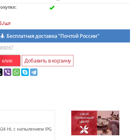
окупке:
б./шт
Бесплатная доставка "Почтой России"
евле?
1 клик
Добавить в корзину
324 HL с напылением IPG