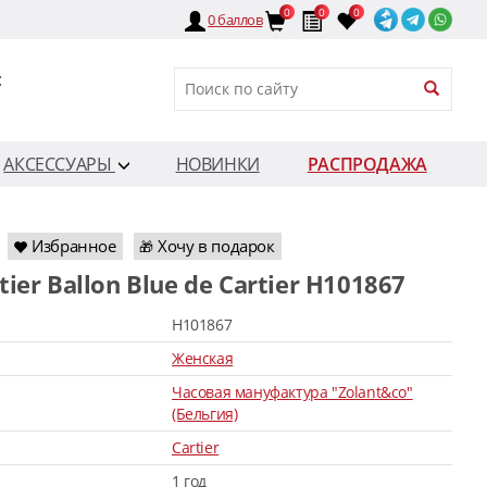
0
0
0
0
баллов
:
АКСЕССУАРЫ
НОВИНКИ
РАСПРОДАЖА
Избранное
Хочу в подарок
🎁
rtier Ballon Blue de Cartier H101867
H101867
Женская
Часовая мануфактура "Zolant&co"
(Бельгия)
Cartier
1 год