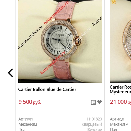
Cartier Ro
Cartier Ballon Blue de Cartier
Mysterieu
9 500
21 000
руб.
р
Артикул
H101820
Артикул
Механизм
Кварцевый
Механизм
Пол
Женские
Пол