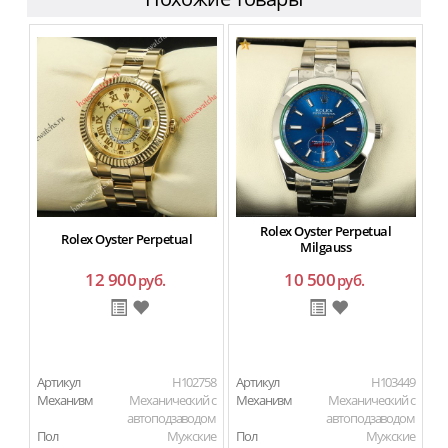
Rolex Oyster Perpetual
Rolex Oyster Perpetual
Milgauss
12 900
10 500
руб.
руб.
Артикул
H102758
Артикул
H103449
Ар
Механизм
Механический с
Механизм
Механический с
М
автоподзаводом
автоподзаводом
Пол
Мужские
Пол
Мужские
П