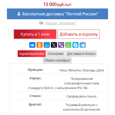
13 000
руб./шт
Бесплатная доставка "Почтой России"
Нашли дешевле?
Купить в 1 клик
Добавить в корзину
Характеристики
Описание
Доставка и оплата
Обмен и возврат
Функции:
Часы, Минуты, Секунды, Дата.
Корпус:
Полированная
гипоаллергенная сталь
стандарта 324 HL с напылением IPG 16k .
Стекло:
Сапфировое стекло.
Браслет:
Тканевый ремешок с
классической застежкой.