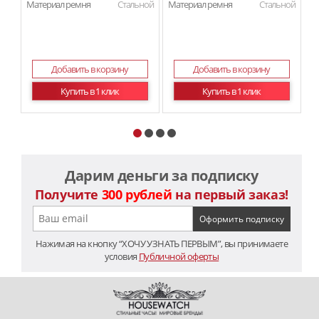
Материал ремня
Стальной
Материал ремня
Стальной
Ма
Добавить в корзину
Добавить в корзину
Купить в 1 клик
Купить в 1 клик
Дарим деньги за подписку
Получите
300 рублей
на первый заказ!
Нажимая на кнопку “ХОЧУ УЗНАТЬ ПЕРВЫМ”, вы принимаете
условия
Публичной оферты