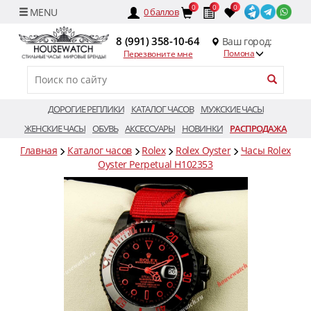
0
0
0
0
баллов
8 (991) 358-10-64
Ваш город:
Помона
Перезвоните мне
ДОРОГИЕ РЕПЛИКИ
КАТАЛОГ ЧАСОВ
МУЖСКИЕ ЧАСЫ
ЖЕНСКИЕ ЧАСЫ
ОБУВЬ
АКСЕССУАРЫ
НОВИНКИ
РАСПРОДАЖА
Главная
Каталог часов
Rolex
Rolex Oyster
Часы Rolex
Oyster Perpetual H102353