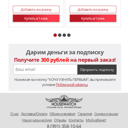
Добавить в корзину
Добавить в корзину
Купить в 1 клик
Купить в 1 клик
Дарим деньги за подписку
Получите
300 рублей
на первый заказ!
Нажимая на кнопку “ХОЧУ УЗНАТЬ ПЕРВЫМ”, вы принимаете
условия
Публичной оферты
O нас
Доставка/Оплата
Обмен и возврат
Гарантия
Скидки и акции
Наши часы на руке
Отзывы
Контакты
Мой кабинет
8 (991) 358-10-64