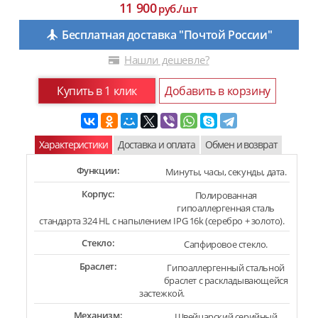
11 900
руб./шт
Бесплатная доставка "Почтой России"
Нашли дешевле?
Купить в 1 клик
Добавить в корзину
Характеристики
Доставка и оплата
Обмен и возврат
Функции:
Минуты, часы, секунды, дата.
Корпус:
Полированная
гипоаллергенная сталь
стандарта 324 HL с напылением IPG 16k (серебро + золото).
Стекло:
Сапфировое стекло.
Браслет:
Гипоаллергенный стальной
браслет с раскладывающейся
застежкой.
Механизм:
Швейцарский серийный