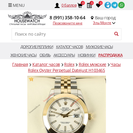
0
0
0
0
баллов
8 (991) 358-10-64
Ваш город:
Эль-Монте
Перезвоните мне
ДОРОГИЕ РЕПЛИКИ
КАТАЛОГ ЧАСОВ
МУЖСКИЕ ЧАСЫ
ЖЕНСКИЕ ЧАСЫ
ОБУВЬ
АКСЕССУАРЫ
НОВИНКИ
РАСПРОДАЖА
Главная
Каталог часов
Rolex
Rolex мужские
Часы
Rolex Oyster Perpetual Datejust H103465