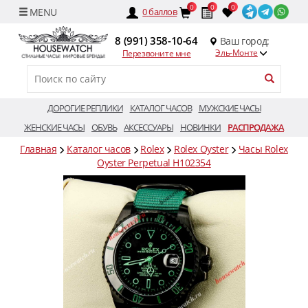
0
0
0
0
баллов
8 (991) 358-10-64
Ваш город:
Эль-Монте
Перезвоните мне
ДОРОГИЕ РЕПЛИКИ
КАТАЛОГ ЧАСОВ
МУЖСКИЕ ЧАСЫ
ЖЕНСКИЕ ЧАСЫ
ОБУВЬ
АКСЕССУАРЫ
НОВИНКИ
РАСПРОДАЖА
Главная
Каталог часов
Rolex
Rolex Oyster
Часы Rolex
Oyster Perpetual H102354