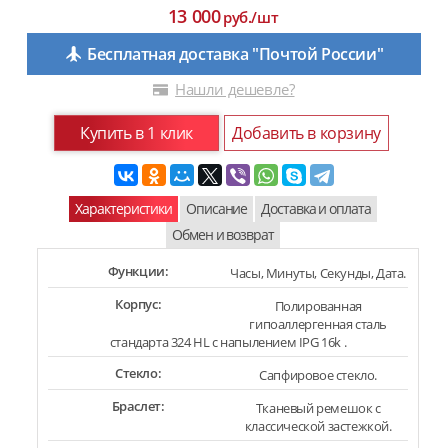
13 000
руб./шт
Бесплатная доставка "Почтой России"
Нашли дешевле?
Купить в 1 клик
Добавить в корзину
Характеристики
Описание
Доставка и оплата
Обмен и возврат
Функции:
Часы, Минуты, Секунды, Дата.
Корпус:
Полированная
гипоаллергенная сталь
стандарта 324 HL с напылением IPG 16k .
Стекло:
Сапфировое стекло.
Браслет:
Тканевый ремешок с
классической застежкой.