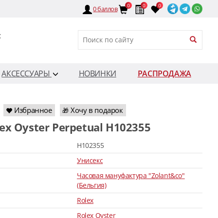
0
0
0
0
баллов
:
АКСЕССУАРЫ
НОВИНКИ
РАСПРОДАЖА
Избранное
Хочу в подарок
🎁
lex Oyster Perpetual H102355
H102355
Унисекс
Часовая мануфактура "Zolant&co"
(Бельгия)
Rolex
Rolex Oyster