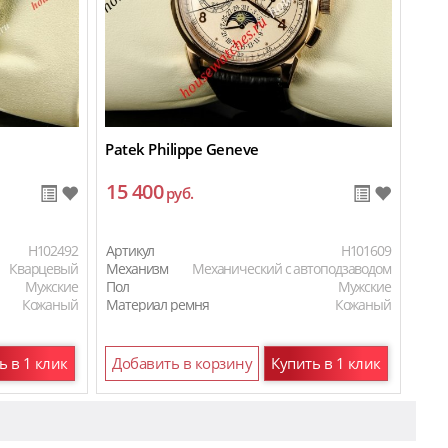
Patek Philippe Geneve
15 400
руб.
H102492
Артикул
H101609
Кварцевый
Механизм
Механический с автоподзаводом
Мужские
Пол
Мужские
Кожаный
Материал ремня
Кожаный
ь в 1 клик
Добавить в корзину
Купить в 1 клик