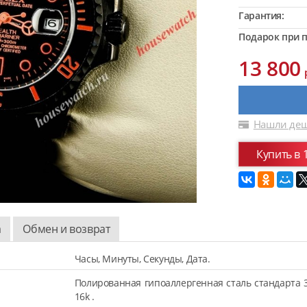
Гарантия:
Подарок при п
13 800
Нашли деш
Купить в 
а
Обмен и возврат
Часы, Минуты, Секунды, Дата.
Полированная гипоаллергенная сталь стандарта 
16k .