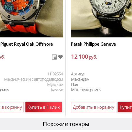
Piguet Royal Oak Offshore
Patek Philippe Geneve
12 100
уб.
руб.
H102554
Артикул
Механический с автоподзаводом
Механизм
Мужские
Пол
ремня
Каучук
Материал ремня
 в корзину
Купить в 1 клик
Добавить в корзину
Купит
Похожие товары