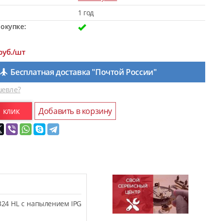
1 год
окупке:
руб./шт
Бесплатная доставка "Почтой России"
евле?
1 клик
Добавить в корзину
324 HL с напылением IPG