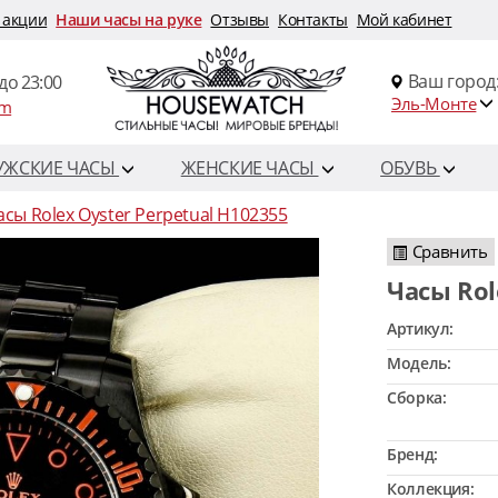
 акции
Наши часы на руке
Отзывы
Контакты
Мой кабинет
Ваш город
до 23:00
Эль-Монте
om
УЖСКИЕ ЧАСЫ
ЖЕНСКИЕ ЧАСЫ
ОБУВЬ
асы Rolex Oyster Perpetual H102355
Сравнить
Часы Ro
Артикул:
Модель:
Сборка:
Бренд:
Коллекция: