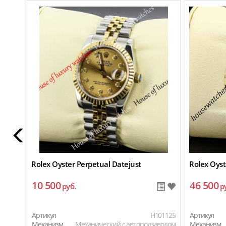
Rolex Oyster Perpetual Datejust
Rolex Oyst
10 500
46 500
руб.
р
Артикул
H101125
Артикул
Механизм
Механический с автоподзаводом
Механизм