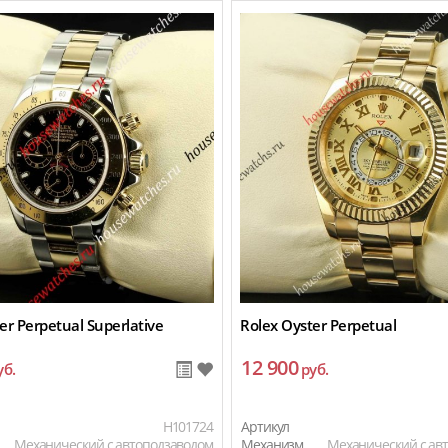
er Perpetual Superlative
Rolex Oyster Perpetual
12 900
уб.
руб.
H101724
Артикул
Механический с автоподзаводом
Механизм
Механический с ав