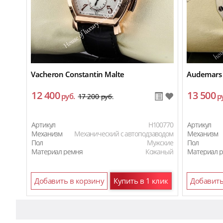
Vacheron Constantin Malte
Audemars 
12 400
13 500
руб.
р
17 200
руб.
Артикул
H100770
Артикул
Механизм
Механический с автоподзаводом
Механизм
Пол
Мужские
Пол
Материал ремня
Кожаный
Материал 
Добавить в корзину
Купить в 1 клик
Добавить