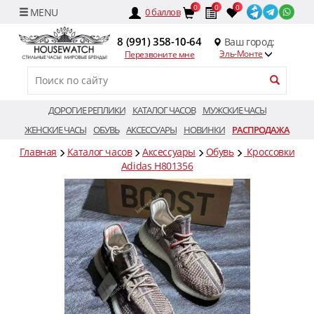
0
0
0
0
баллов
8 (991) 358-10-64
Ваш город:
Эль-Монте
Перезвоните мне
ДОРОГИЕ РЕПЛИКИ
КАТАЛОГ ЧАСОВ
МУЖСКИЕ ЧАСЫ
ЖЕНСКИЕ ЧАСЫ
ОБУВЬ
АКСЕССУАРЫ
НОВИНКИ
РАСПРОДАЖА
Главная
Каталог часов
Аксессуары
Обувь
Кроссовки
Adidas H801356