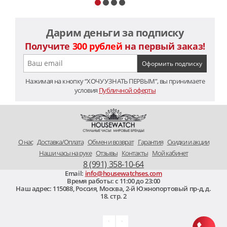
Дарим деньги за подписку
Получите
300 рублей
на первый заказ!
Нажимая на кнопку “ХОЧУ УЗНАТЬ ПЕРВЫМ”, вы принимаете
условия
Публичной оферты
O нас
Доставка/Оплата
Обмен и возврат
Гарантия
Скидки и акции
Наши часы на руке
Отзывы
Контакты
Мой кабинет
8 (991) 358-10-64
Email:
info@housewatchses.com
Время работы: c 11:00 до 23:00
Наш адрес:
115088
,
Россия, Москва
,
2-й Южнопортовый пр-д, д.
18. стр. 2