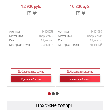
12 900
10 800
руб.
руб.
Артикул
H100958
Артикул
H101989
Ар
Механизм
Кварцевый
Механизм
Кварцевый
М
Пол
Мужские
Пол
Мужские
Материал ремня
Стальной
Материал ремня
Кожаный
П
Ма
Добавить в корзину
Добавить в корзину
Купить в 1 клик
Купить в 1 клик
Похожие товары