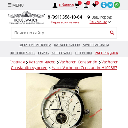
0
0
0
0
баллов
8 (991) 358-10-64
Ваш город:
Эль-Монте
Перезвоните мне
ДОРОГИЕ РЕПЛИКИ
КАТАЛОГ ЧАСОВ
МУЖСКИЕ ЧАСЫ
ЖЕНСКИЕ ЧАСЫ
ОБУВЬ
АКСЕССУАРЫ
НОВИНКИ
РАСПРОДАЖА
Главная
Каталог часов
Vacheron Constantin
Vacheron
Constantin мужские
Часы Vacheron Constantin H102387