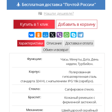
Бесплатная доставка "Почтой России"
Нашли дешевле?
Купить в 1 клик
Добавить в корзину
Характеристики
Описание
Доставка и оплата
Обмен и возврат
Функции:
Часы, Минуты, Дата, День
недели, Турбийон.
Корпус:
Полированная
гипоаллергенная сталь
стандарта 324 HL с напылением IPG 16k (серебро).
Стекло:
Сапфировое стекло.
Браслет:
Кожаный ремешок с
фирменной застежкой.
Механизм:
Швейцарский серийный