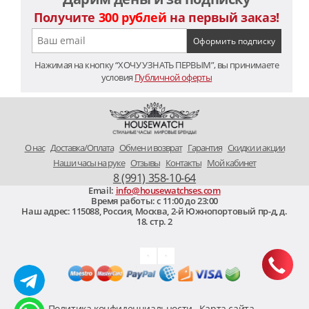
Получите
300 рублей
на первый заказ!
Нажимая на кнопку “ХОЧУ УЗНАТЬ ПЕРВЫМ”, вы принимаете
условия
Публичной оферты
O нас
Доставка/Оплата
Обмен и возврат
Гарантия
Скидки и акции
Наши часы на руке
Отзывы
Контакты
Мой кабинет
8 (991) 358-10-64
Email:
info@housewatchses.com
Время работы: c 11:00 до 23:00
Наш адрес:
115088
,
Россия, Москва
,
2-й Южнопортовый пр-д, д.
18. стр. 2
Политика конфиденциальности
Карта сайта