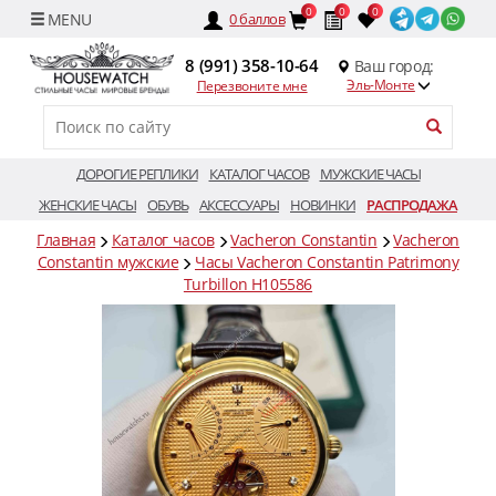
0
0
0
0
баллов
8 (991) 358-10-64
Ваш город:
Эль-Монте
Перезвоните мне
ДОРОГИЕ РЕПЛИКИ
КАТАЛОГ ЧАСОВ
МУЖСКИЕ ЧАСЫ
ЖЕНСКИЕ ЧАСЫ
ОБУВЬ
АКСЕССУАРЫ
НОВИНКИ
РАСПРОДАЖА
Главная
Каталог часов
Vacheron Constantin
Vacheron
Constantin мужские
Часы Vacheron Constantin Patrimony
Turbillon H105586