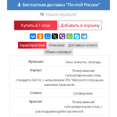
Бесплатная доставка "Почтой России"
Нашли дешевле?
Купить в 1 клик
Добавить в корзину
Характеристики
Описание
Доставка и оплата
Обмен и возврат
Функции:
Часы, минуты, секунды.
Корпус:
Полированная
гипоаллергенная сталь
стандарта 324 HL с напылением IPG 16k(золото) Украшен
камнями Swarowski.
Стекло:
Сапфировое.
Браслет:
Полированная
гипоаллергенная сталь с
раскладывающейся застежкой.