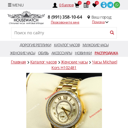
0
0
0
0
баллов
8 (991) 358-10-64
Ваш город:
Помона
Перезвоните мне
ДОРОГИЕ РЕПЛИКИ
КАТАЛОГ ЧАСОВ
МУЖСКИЕ ЧАСЫ
ЖЕНСКИЕ ЧАСЫ
ОБУВЬ
АКСЕССУАРЫ
НОВИНКИ
РАСПРОДАЖА
Главная
Каталог часов
Женские часы
Часы Michael
Kors H102481