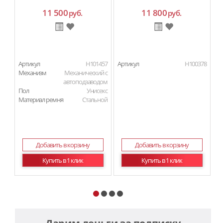
11 500
11 800
руб.
руб.
Артикул
H101457
Артикул
H100378
Ар
Механизм
Механический с
автоподзаводом
Пол
Унисекс
Материал ремня
Стальной
Добавить в корзину
Добавить в корзину
Купить в 1 клик
Купить в 1 клик