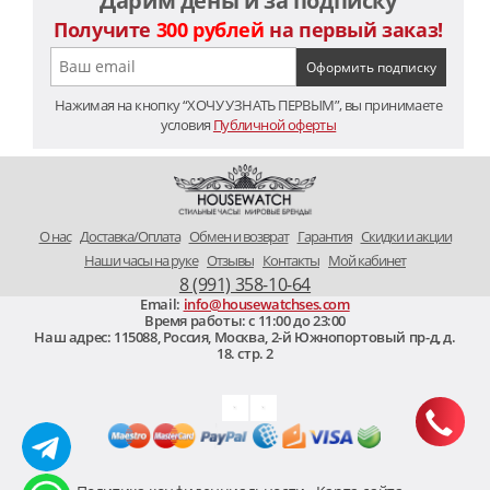
Дарим деньги за подписку
Получите
300 рублей
на первый заказ!
Нажимая на кнопку “ХОЧУ УЗНАТЬ ПЕРВЫМ”, вы принимаете
условия
Публичной оферты
O нас
Доставка/Оплата
Обмен и возврат
Гарантия
Скидки и акции
Наши часы на руке
Отзывы
Контакты
Мой кабинет
8 (991) 358-10-64
Email:
info@housewatchses.com
Время работы: c 11:00 до 23:00
Наш адрес:
115088
,
Россия, Москва
,
2-й Южнопортовый пр-д, д.
18. стр. 2