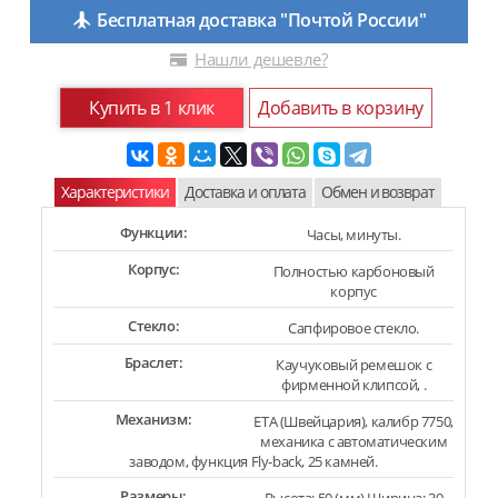
Бесплатная доставка "Почтой России"
Нашли дешевле?
Купить в 1 клик
Добавить в корзину
Характеристики
Доставка и оплата
Обмен и возврат
Функции:
Часы, минуты.
Корпус:
Полностью карбоновый
корпус
Стекло:
Сапфировое стекло.
Браслет:
Каучуковый ремешок с
фирменной клипсой, .
Механизм:
ETA (Швейцария), калибр 7750,
механика с автоматическим
заводом, функция Fly-back, 25 камней.
Размеры: