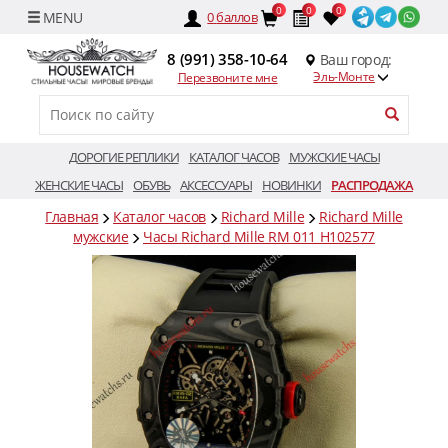
0
0
0
0
баллов
8 (991) 358-10-64
Ваш город:
Эль-Монте
Перезвоните мне
ДОРОГИЕ РЕПЛИКИ
КАТАЛОГ ЧАСОВ
МУЖСКИЕ ЧАСЫ
ЖЕНСКИЕ ЧАСЫ
ОБУВЬ
АКСЕССУАРЫ
НОВИНКИ
РАСПРОДАЖА
Главная
Каталог часов
Richard Mille
Richard Mille
мужские
Часы Richard Mille RM 011 H102577