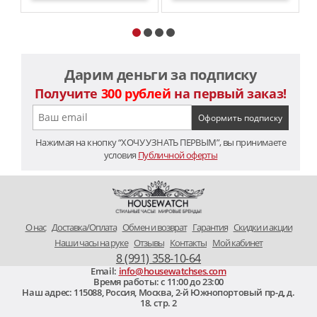
Дарим деньги за подписку
Получите
300 рублей
на первый заказ!
Нажимая на кнопку “ХОЧУ УЗНАТЬ ПЕРВЫМ”, вы принимаете
условия
Публичной оферты
O нас
Доставка/Оплата
Обмен и возврат
Гарантия
Скидки и акции
Наши часы на руке
Отзывы
Контакты
Мой кабинет
8 (991) 358-10-64
Email:
info@housewatchses.com
Время работы: c 11:00 до 23:00
Наш адрес:
115088
,
Россия, Москва
,
2-й Южнопортовый пр-д, д.
18. стр. 2