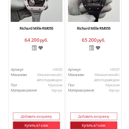
Richard Mille RM055
Richard Mille RM055
64 200
65 200
руб.
руб.
Артикул
HЭ535
Артикул
HЭ537
Ар
Механизм
Механический с
Механизм
Механический с
М
автоподзаводом
автоподзаводом
Пол
Мужские
Пол
Мужские
П
Материал ремня
Каучук
Материал ремня
Каучук
Ма
Добавить в корзину
Добавить в корзину
Купить в 1 клик
Купить в 1 клик