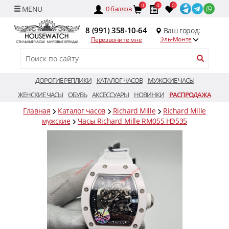
0
0
0
0
баллов
8 (991) 358-10-64
Ваш город:
Эль-Монте
Перезвоните мне
ДОРОГИЕ РЕПЛИКИ
КАТАЛОГ ЧАСОВ
МУЖСКИЕ ЧАСЫ
ЖЕНСКИЕ ЧАСЫ
ОБУВЬ
АКСЕССУАРЫ
НОВИНКИ
РАСПРОДАЖА
Главная
Каталог часов
Richard Mille
Richard Mille
мужские
Часы Richard Mille RM055 HЭ535