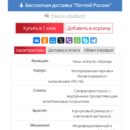
Бесплатная доставка "Почтой России"
Нашли дешевле?
Купить в 1 клик
Добавить в корзину
Характеристики
Доставка и оплата
Обмен и возврат
Функции:
Часы, минуты, секунды.
Корпус:
Матированная черная и
белая керамика с
напылением IPG 16k.
Стекло:
Сапфировое стекло, с
внутренним просветляющим
антибликовым покрытием.
Браслет:
Каучуковый ремешок с
клипсовой застежкой.
Механизм:
Модифицированный и