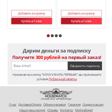
Добавить в корзину
Добавить в корзину
Купить в 1 клик
Купить в 1 клик
Дарим деньги за подписку
Получите
300 рублей
на первый заказ!
Нажимая на кнопку “ХОЧУ УЗНАТЬ ПЕРВЫМ”, вы принимаете
условия
Публичной оферты
O нас
Доставка/Оплата
Обмен и возврат
Гарантия
Скидки и акции
Наши часы на руке
Отзывы
Контакты
Мой кабинет