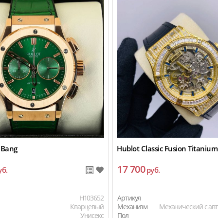
 Bang
Hublot Classic Fusion Titaniu
17 700
уб.
руб.
H103652
Артикул
Кварцевый
Механизм
Механический с ав
Унисекс
Пол