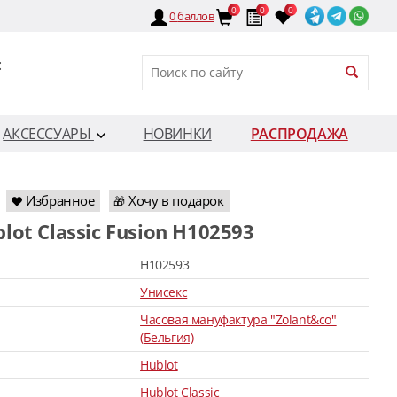
0
0
0
0
баллов
:
АКСЕССУАРЫ
НОВИНКИ
РАСПРОДАЖА
Избранное
Хочу в подарок
🎁
blot Classic Fusion H102593
H102593
Унисекс
Часовая мануфактура "Zolant&co"
(Бельгия)
Hublot
Hublot Classic