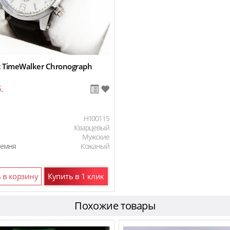
 TimeWalker Chronograph
.
H100115
Кварцевый
Мужские
ремня
Кожаный
 в корзину
Купить в 1 клик
Похожие товары