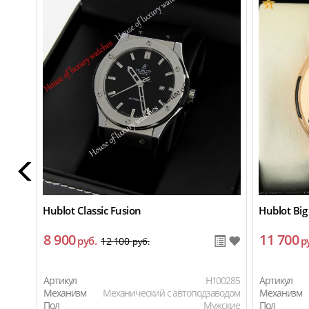
Hublot Classic Fusion
Hublot Big
8 900
11 700
руб.
р
12 100
руб.
Артикул
H100285
Артикул
Механизм
Механический с автоподзаводом
Механизм
Пол
Мужские
Пол