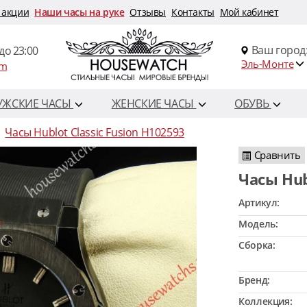
 акции
Наши часы на руке
Отзывы
Контакты
Мой кабинет
Ваш город
до 23:00
Эль-Монте
om
УЖСКИЕ ЧАСЫ
ЖЕНСКИЕ ЧАСЫ
ОБУВЬ
Часы Hublot Classic Fusion H102593
Сравнить
Часы Hu
Артикул:
Модель:
Сборка:
Бренд:
Коллекция: