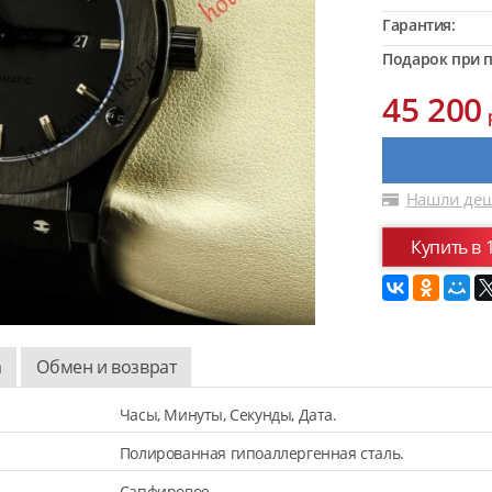
Гарантия:
Подарок при п
45 200
Нашли деш
Купить в 
а
Обмен и возврат
Часы, Минуты, Секунды, Дата.
Полированная гипоаллергенная сталь.
Сапфировое.