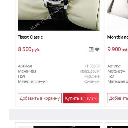
Tissot Classic
Montblanc
8 500
9 900
руб.
руб
Артикул
H100869
Артикул
Механизм
Кварцевый
Механизм
Пол
Мужские
Пол
Материал ремня
Кожаный
Материал 
Добавить в корзину
Купить в 1 клик
Добавить