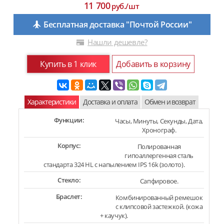
11 700
руб./шт
Бесплатная доставка "Почтой России"
Нашли дешевле?
Купить в 1 клик
Добавить в корзину
Характеристики
Доставка и оплата
Обмен и возврат
Функции:
Часы, Минуты, Секунды, Дата,
Хронограф.
Корпус:
Полированная
гипоаллергенная сталь
стандарта 324 HL с напылением IPS 16k (золото).
Стекло:
Сапфировое.
Браслет:
Комбинированный ремешок
с клипсовой застежкой. (кожа
+ каучук).