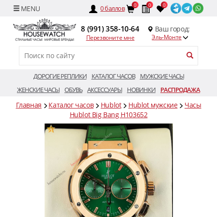
0
0
0
0
баллов
8 (991) 358-10-64
Ваш город:
Эль-Монте
Перезвоните мне
ДОРОГИЕ РЕПЛИКИ
КАТАЛОГ ЧАСОВ
МУЖСКИЕ ЧАСЫ
ЖЕНСКИЕ ЧАСЫ
ОБУВЬ
АКСЕССУАРЫ
НОВИНКИ
РАСПРОДАЖА
Главная
Каталог часов
Hublot
Hublot мужские
Часы
Hublot Big Bang H103652