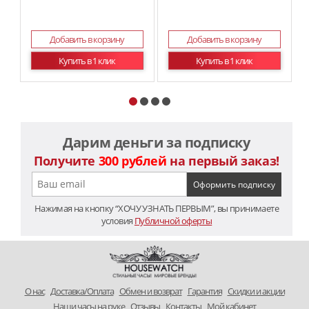
Добавить в корзину
Добавить в корзину
Купить в 1 клик
Купить в 1 клик
Дарим деньги за подписку
Получите
300 рублей
на первый заказ!
Нажимая на кнопку “ХОЧУ УЗНАТЬ ПЕРВЫМ”, вы принимаете
условия
Публичной оферты
O нас
Доставка/Оплата
Обмен и возврат
Гарантия
Скидки и акции
Наши часы на руке
Отзывы
Контакты
Мой кабинет