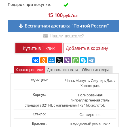
Подарок при покупке:
15 100
руб./шт
Бесплатная доставка "Почтой России"
Нашли дешевле?
Купить в 1 клик
Добавить в корзину
Характеристики
Доставка и оплата
Обмен и возврат
Функции:
Часы, Минуты, Секунды, Дата,
Хронограф.
Корпус:
Полированная
гипоаллергенная сталь
стандарта 324 HL с напылением IPS 16k (золото).
Стекло:
Сапфировое.
Браслет:
Каучуковый ремешок с