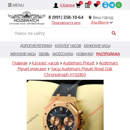
0
0
0
0
баллов
8 (991) 358-10-64
Ваш город:
Эль-Монте
Перезвоните мне
ДОРОГИЕ РЕПЛИКИ
КАТАЛОГ ЧАСОВ
МУЖСКИЕ ЧАСЫ
ЖЕНСКИЕ ЧАСЫ
ОБУВЬ
АКСЕССУАРЫ
НОВИНКИ
РАСПРОДАЖА
Главная
Каталог часов
Audemars Piguet
Audemars
Piguet мужские
Часы Audemars Piguet Royal Oak
Chronograph H102803