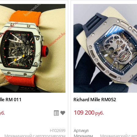
lle RM 011
Richard Mille RM052
109 200
уб.
руб.
H102699
Артикул
Механический с автоподзаводом
Механизм
Механический с ав