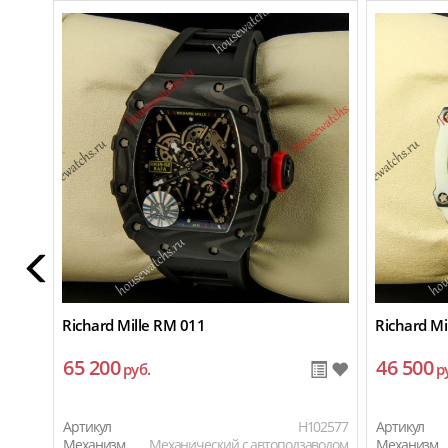
Richard Mille RM 011
Richard Mi
65 200
46 500
руб.
р
Артикул
H102577
Артикул
Механизм
Механический с автоподзаводом
Механизм