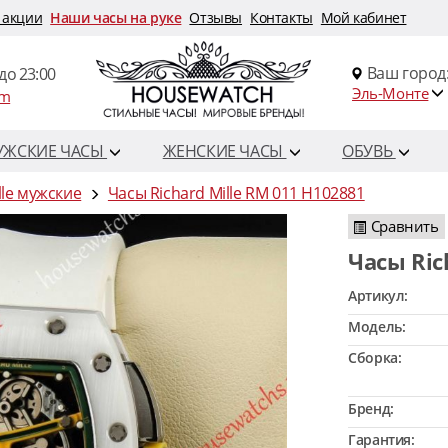
 акции
Наши часы на руке
Отзывы
Контакты
Мой кабинет
Ваш город
до 23:00
Эль-Монте
om
УЖСКИЕ ЧАСЫ
ЖЕНСКИЕ ЧАСЫ
ОБУВЬ
lle мужские
Часы Richard Mille RM 011 H102881
Сравнить
Часы Ri
Артикул:
Модель:
Сборка:
Бренд:
Гарантия: