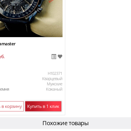
amaster
уб.
H102371
Кварцевый
Мужские
ремня
Кожаный
 в корзину
Купить в 1 клик
Похожие товары