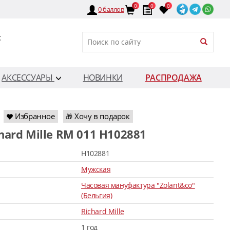
0
0
0
0
баллов
:
АКСЕССУАРЫ
НОВИНКИ
РАСПРОДАЖА
Избранное
Хочу в подарок
🎁
chard Mille RM 011 H102881
H102881
Мужская
Часовая мануфактура "Zolant&co"
(Бельгия)
Richard Mille
1 год