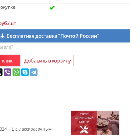
окупке:
руб./шт
Бесплатная доставка "Почтой России"
евле?
1 клик
Добавить в корзину
324 HL с лакокрасочным