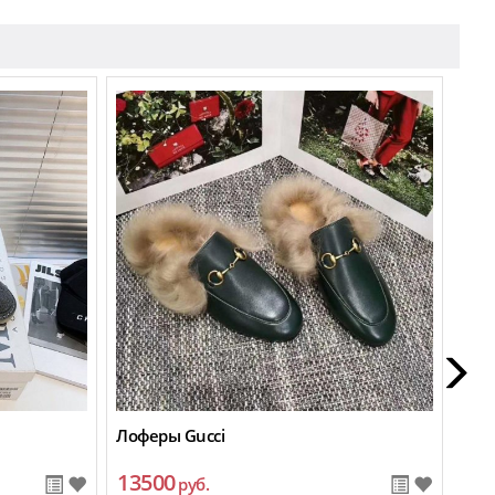
Лоферы Gucci
Туфл
13500
12
руб.