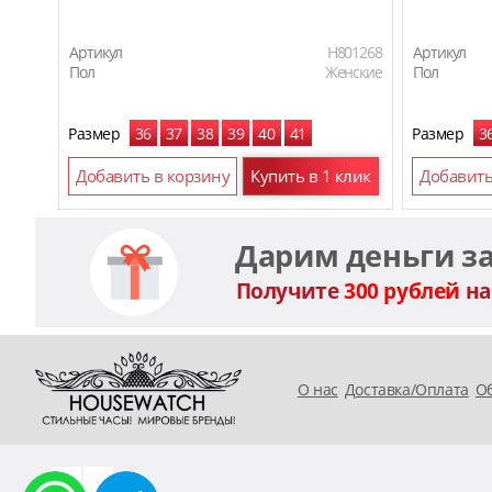
Артикул
H801268
Артикул
Пол
Женские
Пол
Размер
36
37
38
39
40
41
Размер
3
Добавить в корзину
Купить в 1 клик
Добавить
Дарим деньги з
Получите
300 рублей
на
O нас
Доставка/Оплата
Об