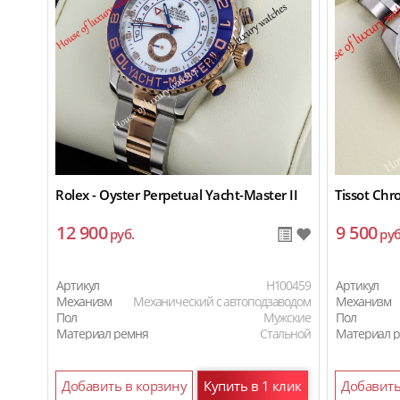
Rolex - Oyster Perpetual Yacht-Master II
Tissot Ch
12 900
9 500
руб.
руб
Артикул
H100459
Артикул
Механизм
Механический с автоподзаводом
Механизм
Пол
Мужские
Пол
Материал ремня
Стальной
Материал 
Добавить в корзину
Купить в 1 клик
Добавить