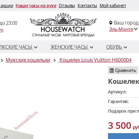
 акции
Наши часы на руке
Отзывы
Контакты
Мой кабинет
Ваш город
до 23:00
Эль-Монте
om
УЖСКИЕ ЧАСЫ
ЖЕНСКИЕ ЧАСЫ
ОБУВЬ
Мужские кошельки
Кошелек Louis Vuitton H600004
Сравнить
Кошелек
Артикул:
Гарантия:
Подарок при п
3 500
ру