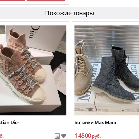
Похожие товары
tian Dior
Ботинки Max Mara
14500
б.
руб.