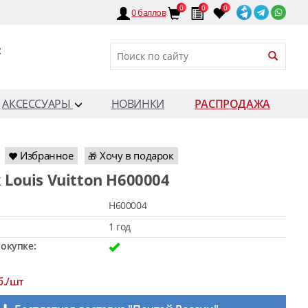
0
0
0
0
баллов
:
АКСЕССУАРЫ
НОВИНКИ
РАСПРОДАЖА
Избранное
Хочу в подарок
🎁
 Louis Vuitton H600004
H600004
1 год
окупке:
б./шт