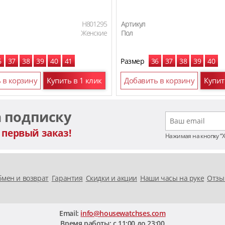
H801295
Артикул
Женские
Пол
6
37
38
39
40
41
Размер
36
37
38
39
40
 в корзину
Купить в 1 клик
Добавить в корзину
Купит
а подписку
 первый заказ!
Нажимая на кнопку “
мен и возврат
Гарантия
Скидки и акции
Наши часы на руке
Отзы
Email:
info@housewatchses.com
Время работы: c 11:00 до 23:00