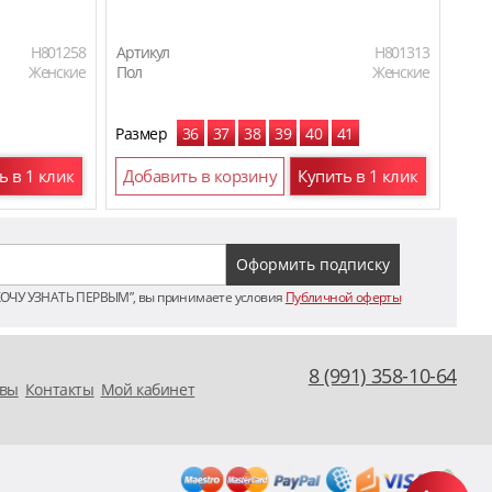
H801258
Артикул
H801313
Арти
Женские
Пол
Женские
Пол
Размер
36
37
38
39
40
41
Раз
ь в 1 клик
Добавить в корзину
Купить в 1 клик
До
ХОЧУ УЗНАТЬ ПЕРВЫМ”, вы принимаете условия
Публичной оферты
8 (991) 358-10-64
вы
Контакты
Мой кабинет