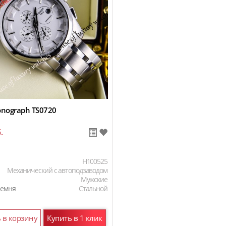
ronograph TS0720
.
H100525
Механический с автоподзаводом
Мужские
ремня
Стальной
 в корзину
Купить в 1 клик