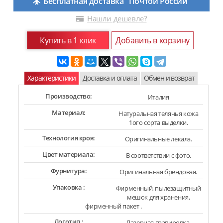
Бесплатная доставка "Почтой России"
Нашли дешевле?
Купить в 1 клик
Добавить в корзину
Характеристики
Доставка и оплата
Обмен и возврат
Производство:
Италия
Материал:
Натуральная телячья кожа
1ого сорта выделки.
Технология кроя:
Оригинальные лекала.
Цвет материала:
В соответствии с фото.
Фурнитура:
Оригинальная брендовая.
Упаковка :
Фирменный, пылезащитный
мешок для хранения,
фирменный пакет .
Логотип :
Лазерная гравировка.