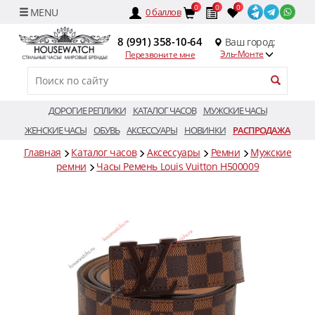
0
0
0
0
баллов
8 (991) 358-10-64
Ваш город:
Эль-Монте
Перезвоните мне
ДОРОГИЕ РЕПЛИКИ
КАТАЛОГ ЧАСОВ
МУЖСКИЕ ЧАСЫ
ЖЕНСКИЕ ЧАСЫ
ОБУВЬ
АКСЕССУАРЫ
НОВИНКИ
РАСПРОДАЖА
Главная
Каталог часов
Аксессуары
Ремни
Мужские
ремни
Часы Ремень Louis Vuitton H500009