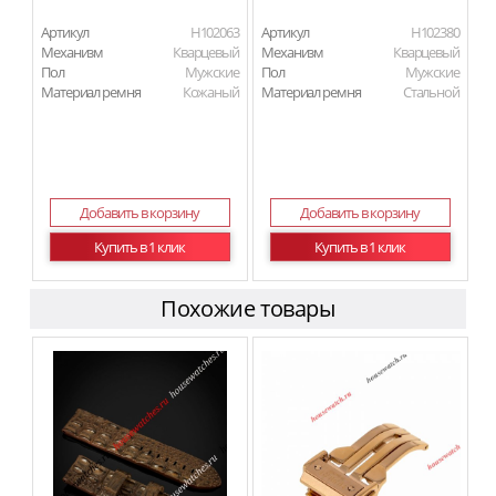
Артикул
H102063
Артикул
H102380
Механизм
Кварцевый
Механизм
Кварцевый
Пол
Мужские
Пол
Мужские
Материал ремня
Кожаный
Материал ремня
Стальной
Добавить в корзину
Добавить в корзину
Купить в 1 клик
Купить в 1 клик
Похожие товары