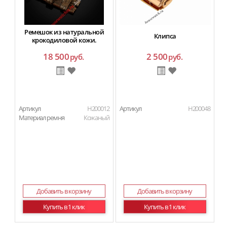
Ремешок из натуральной
Клипса
крокодиловой кожи.
18 500
2 500
руб.
руб.
Артикул
H200012
Артикул
H200048
Ар
Материал ремня
Кожаный
П
Добавить в корзину
Добавить в корзину
Купить в 1 клик
Купить в 1 клик