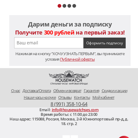
Дарим деньги за подписку
Получите
300 рублей
на первый заказ!
Нажимая на кнопку “ХОЧУ УЗНАТЬ ПЕРВЫМ”, вы принимаете
условия
Публичной оферты
O нас
Доставка/Оплата
Обмен и возврат
Гарантия
Скидки и акции
Наши часы на руке
Отзывы
Контакты
Мой кабинет
8 (991) 358-10-64
Email:
info@housewatchses.com
Время работы: c 11:00 до 23:00
Наш адрес:
115088
,
Россия, Москва
,
2-й Южнопортовый пр-д, д.
18. стр. 2