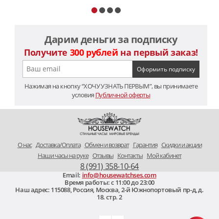
Дарим деньги за подписку
Получите
300 рублей
на первый заказ!
Нажимая на кнопку “ХОЧУ УЗНАТЬ ПЕРВЫМ”, вы принимаете
условия
Публичной оферты
O нас
Доставка/Оплата
Обмен и возврат
Гарантия
Скидки и акции
Наши часы на руке
Отзывы
Контакты
Мой кабинет
8 (991) 358-10-64
Email:
info@housewatchses.com
Время работы: c 11:00 до 23:00
Наш адрес:
115088
,
Россия, Москва
,
2-й Южнопортовый пр-д, д.
18. стр. 2