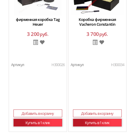
фирменная коробка Tag
Коробка фирменная
Heuer
Vacheron Constantin
3 200
3 700
руб.
руб.
Артикул
H300026
Артикул
H300034
Ар
Ма
Добавить в корзину
Добавить в корзину
Купить в 1 клик
Купить в 1 клик