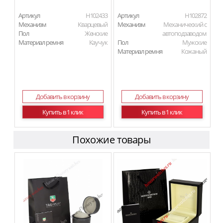
Артикул
H102433
Артикул
H102872
Механизм
Кварцевый
Механизм
Механический с
Пол
Женские
автоподзаводом
Материал ремня
Каучук
Пол
Мужские
Материал ремня
Кожаный
Добавить в корзину
Добавить в корзину
Купить в 1 клик
Купить в 1 клик
Похожие товары