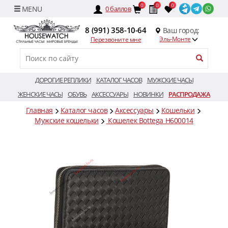
0
0
0
0
баллов
8 (991) 358-10-64
Ваш город:
Эль-Монте
Перезвоните мне
ДОРОГИЕ РЕПЛИКИ
КАТАЛОГ ЧАСОВ
МУЖСКИЕ ЧАСЫ
ЖЕНСКИЕ ЧАСЫ
ОБУВЬ
АКСЕССУАРЫ
НОВИНКИ
РАСПРОДАЖА
Главная
Каталог часов
Аксессуары
Кошельки
Мужские кошельки
Кошелек Bottega H600014