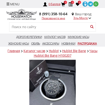
0
0
0
0
баллов
8 (991) 358-10-64
Ваш город:
Эль-Монте
Перезвоните мне
ДОРОГИЕ РЕПЛИКИ
КАТАЛОГ ЧАСОВ
МУЖСКИЕ ЧАСЫ
ЖЕНСКИЕ ЧАСЫ
ОБУВЬ
АКСЕССУАРЫ
НОВИНКИ
РАСПРОДАЖА
Главная
Каталог часов
Hublot
Hublot Big Bang
Часы
Hublot Big Bang H100207