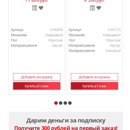
руб.
руб.
Артикул
H100476
Артикул
H101115
Ар
Механизм
Кварцевый
Механизм
Кварцевый
М
Пол
Мужские
Пол
Мужские
П
Материал ремня
Каучук
Материал ремня
Каучук
Ма
Материал ремня
Кожаный
Добавить в корзину
Добавить в корзину
Купить в 1 клик
Купить в 1 клик
Дарим деньги за подписку
Получите
300 рублей
на первый заказ!