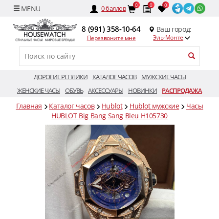
0
0
0
0
баллов
8 (991) 358-10-64
Ваш город:
Эль-Монте
Перезвоните мне
ДОРОГИЕ РЕПЛИКИ
КАТАЛОГ ЧАСОВ
МУЖСКИЕ ЧАСЫ
ЖЕНСКИЕ ЧАСЫ
ОБУВЬ
АКСЕССУАРЫ
НОВИНКИ
РАСПРОДАЖА
Главная
Каталог часов
Hublot
Hublot мужские
Часы
HUBLOT Big Bang Sang Bleu H105730