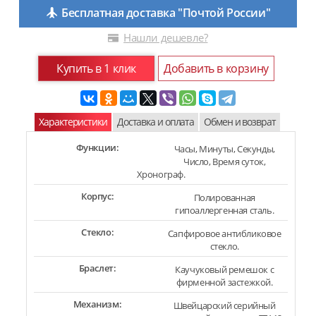
Бесплатная доставка "Почтой России"
Нашли дешевле?
Купить в 1 клик
Добавить в корзину
Характеристики
Доставка и оплата
Обмен и возврат
Функции:
Часы, Минуты, Секунды,
Число, Время суток,
Хронограф.
Корпус:
Полированная
гипоаллергенная сталь.
Стекло:
Сапфировое антибликовое
стекло.
Браслет:
Каучуковый ремешок с
фирменной застежкой.
Механизм:
Швейцарский серийный