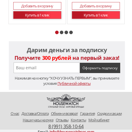
Добавить в корзину
Добавить в корзину
Купить в 1 клик
Купить в 1 клик
Дарим деньги за подписку
Получите
300 рублей
на первый заказ!
Нажимая на кнопку “ХОЧУ УЗНАТЬ ПЕРВЫМ”, вы принимаете
условия
Публичной оферты
O нас
Доставка/Оплата
Обмен и возврат
Гарантия
Скидки и акции
Наши часы на руке
Отзывы
Контакты
Мой кабинет
8 (991) 358-10-64
Email:
info@housewatchses.com