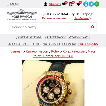
0
0
0
0
баллов
8 (991) 358-10-64
Ваш город:
Эль-Монте
Перезвоните мне
ДОРОГИЕ РЕПЛИКИ
КАТАЛОГ ЧАСОВ
МУЖСКИЕ ЧАСЫ
ЖЕНСКИЕ ЧАСЫ
ОБУВЬ
АКСЕССУАРЫ
НОВИНКИ
РАСПРОДАЖА
Главная
Каталог часов
Rolex
Rolex женские
Часы
Rolex Submariner H103331