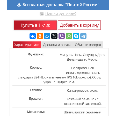
Бесплатная доставка "Почтой России"
Нашли дешевле?
Купить в 1 клик
Добавить в корзину
Характеристики
Доставка и оплата
Обмен и возврат
Функции:
Минуты, Часы, Секунды, Дата,
День недели, Месяц.
Корпус:
Полированная
гипоаллергенная сталь
стандарта 324 HL с напылением IPG 16k (золото). Обод
украшен цирконом.
Стекло:
Сапфировое стекло.
Браслет:
Кожаный ремешок с
классической застежкой.
Механизм:
Швейцарский серийный