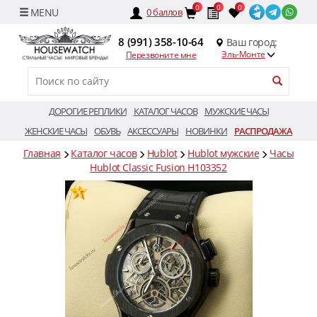
0
0
0
0
баллов
8 (991) 358-10-64
Ваш город:
Эль-Монте
Перезвоните мне
ДОРОГИЕ РЕПЛИКИ
КАТАЛОГ ЧАСОВ
МУЖСКИЕ ЧАСЫ
ЖЕНСКИЕ ЧАСЫ
ОБУВЬ
АКСЕССУАРЫ
НОВИНКИ
РАСПРОДАЖА
Главная
Каталог часов
Hublot
Hublot мужские
Часы
Hublot Classic Fusion H103352