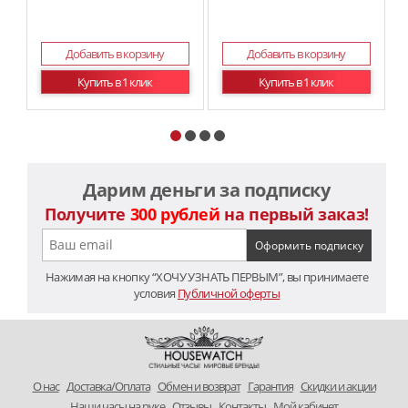
Добавить в корзину
Добавить в корзину
Купить в 1 клик
Купить в 1 клик
Дарим деньги за подписку
Получите
300 рублей
на первый заказ!
Нажимая на кнопку “ХОЧУ УЗНАТЬ ПЕРВЫМ”, вы принимаете
условия
Публичной оферты
O нас
Доставка/Оплата
Обмен и возврат
Гарантия
Скидки и акции
Наши часы на руке
Отзывы
Контакты
Мой кабинет