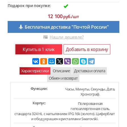
Подарок при покупке:
12 100
руб./шт
Бесплатная доставка "Почтой России"
Нашли дешевле?
Купить в 1 клик
Добавить в корзину
Характеристики
Описание
Доставка и оплата
Обмен и возврат
Функции:
Часы, Минуты, Секунды, Дата,
Хронограф.
Корпус:
Полированная
гипоаллергенная сталь
стандарта 324 HL с напылением IPG 16k (золото). Циферблат
и обод украшен кристаллами Swarovski.