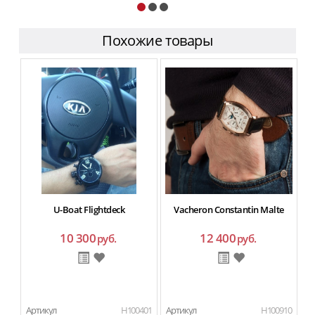
Похожие товары
U-Boat Flightdeck
Vacheron Constantin Malte
10 300
12 400
руб.
руб.
Артикул
H100401
Артикул
H100910
Ар