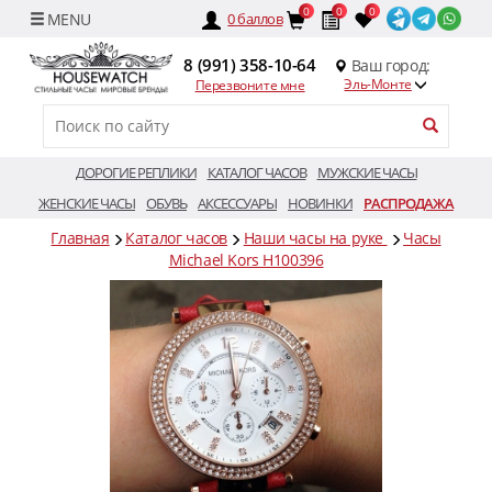
0
0
0
0
баллов
8 (991) 358-10-64
Ваш город:
Эль-Монте
Перезвоните мне
ДОРОГИЕ РЕПЛИКИ
КАТАЛОГ ЧАСОВ
МУЖСКИЕ ЧАСЫ
ЖЕНСКИЕ ЧАСЫ
ОБУВЬ
АКСЕССУАРЫ
НОВИНКИ
РАСПРОДАЖА
Главная
Каталог часов
Наши часы на руке
Часы
Michael Kors H100396