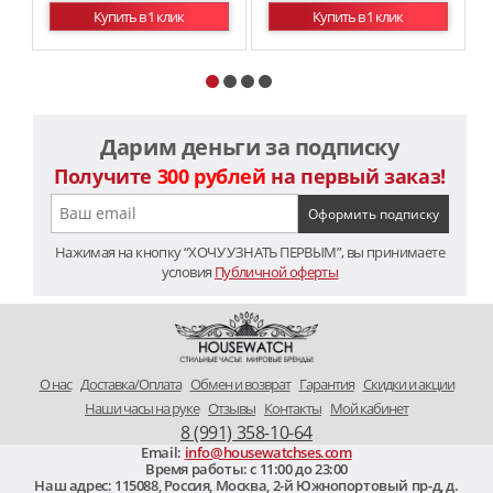
Купить в 1 клик
Купить в 1 клик
Дарим деньги за подписку
Получите
300 рублей
на первый заказ!
Нажимая на кнопку “ХОЧУ УЗНАТЬ ПЕРВЫМ”, вы принимаете
условия
Публичной оферты
O нас
Доставка/Оплата
Обмен и возврат
Гарантия
Скидки и акции
Наши часы на руке
Отзывы
Контакты
Мой кабинет
8 (991) 358-10-64
Email:
info@housewatchses.com
Время работы: c 11:00 до 23:00
Наш адрес:
115088
,
Россия, Москва
,
2-й Южнопортовый пр-д, д.