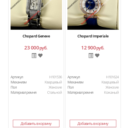
Chopard Geneve
Chopard Imperiale
23 000
12 900
руб.
руб.
Артикул
H101536
Артикул
H101624
Ар
Механизм
Кварцевый
Механизм
Кварцевый
М
Пол
Женские
Пол
Женские
П
Материал ремня
Стальной
Материал ремня
Кожаный
Ма
Добавить в корзину
Добавить в корзину