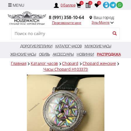
0
0
0
0
баллов
8 (991) 358-10-64
Ваш город:
Эль-Монте
Перезвоните мне
ДОРОГИЕ РЕПЛИКИ
КАТАЛОГ ЧАСОВ
МУЖСКИЕ ЧАСЫ
ЖЕНСКИЕ ЧАСЫ
ОБУВЬ
АКСЕССУАРЫ
НОВИНКИ
РАСПРОДАЖА
Главная
Каталог часов
Chopard
Chopard женские
Часы Chopard H103373