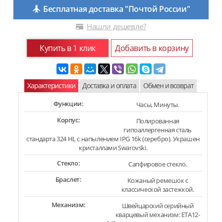
Бесплатная доставка "Почтой России"
Нашли дешевле?
Купить в 1 клик
Добавить в корзину
Характеристики
Доставка и оплата
Обмен и возврат
Функции:
Часы, Минуты.
Корпус:
Полированная
гипоаллергенная сталь
стандарта 324 HL с напылением IPG 16k (серебро). Украшен
кристаллами Swarovski.
Стекло:
Сапфировое стекло.
Браслет:
Кожаный ремешок с
классической застежкой.
Механизм:
Швейцарский серийный
кварцевый механизм: ETA12-