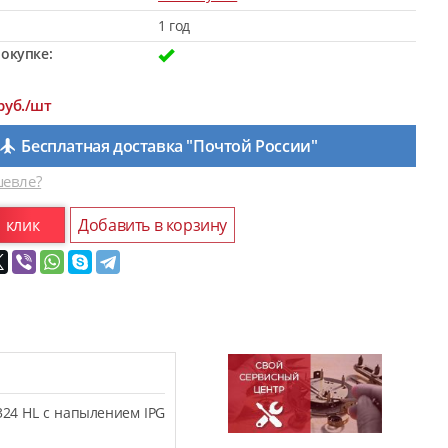
1 год
окупке:
руб./шт
Бесплатная доставка "Почтой России"
евле?
1 клик
Добавить в корзину
324 HL с напылением IPG