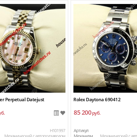
er Perpetual Datejust
Rolex Daytona 690412
85 200
уб.
руб.
H101997
Артикул
Механический с автоподзаводом
Механизм
Механический с ав