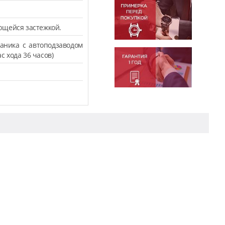
ющейся застежкой.
аника с автоподзаводом
с хода 36 часов)