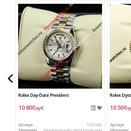
Rolex Day-Date President
Rolex Oyst
10 800
10 500
руб.
р
Артикул
H101460
Артикул
Механизм
Механический с автоподзаводом
Механизм