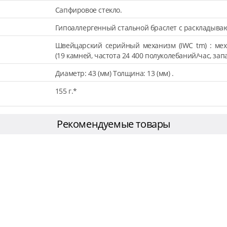
Сапфировое стекло.
Гипоаллергенный стальной браслет с раскладыва
Швейцарский серийный механизм (IWC tm) : мех
(19 камней, частота 24 400 полуколебаний/час, запа
Диаметр: 43 (мм) Толщина: 13 (мм) .
155 г.*
Рекомендуемые товары