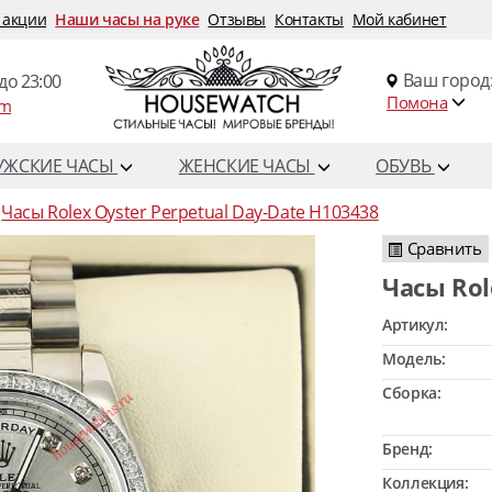
 акции
Наши часы на руке
Отзывы
Контакты
Мой кабинет
Ваш город
до 23:00
Помона
om
УЖСКИЕ ЧАСЫ
ЖЕНСКИЕ ЧАСЫ
ОБУВЬ
Часы Rolex Oyster Perpetual Day-Date H103438
Сравнить
Часы Ro
Артикул:
Модель:
Сборка:
Бренд:
Коллекция: