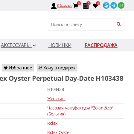
0
0
0
0
баллов
:
АКСЕССУАРЫ
НОВИНКИ
РАСПРОДАЖА
Избранное
Хочу в подарок
🎁
lex Oyster Perpetual Day-Date H103438
H103438
Женские.
Часовая мануфактура "Zolant&co"
(Бельгия)
Rolex
Rolex Oyster