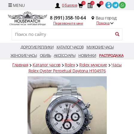
0
0
0
0
баллов
8 (991) 358-10-64
Ваш город:
Помона
Перезвоните мне
ДОРОГИЕ РЕПЛИКИ
КАТАЛОГ ЧАСОВ
МУЖСКИЕ ЧАСЫ
ЖЕНСКИЕ ЧАСЫ
ОБУВЬ
АКСЕССУАРЫ
НОВИНКИ
РАСПРОДАЖА
Главная
Каталог часов
Rolex
Rolex мужские
Часы
Rolex Oyster Perpetual Daytona H104976