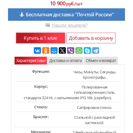
10 900
руб./шт
Бесплатная доставка "Почтой России"
Нашли дешевле?
Купить в 1 клик
Добавить в корзину
Характеристики
Доставка и оплата
Обмен и возврат
Функции:
Часы, Минуты, Секунды,
Хронографы.
Корпус:
Полированная
гипоаллергенная сталь
стандарта 324 HL с напылением IPG 16k. (серебро).
Стекло:
Сапфировое стекло.
Браслет:
Стальной с раскладной
застежкой.
Механизм:
Швейцарский серийный