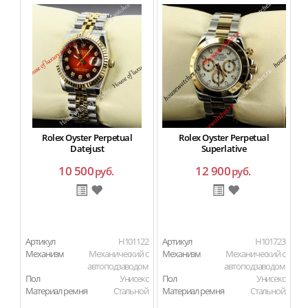
Rolex Oyster Perpetual
Rolex Oyster Perpetual
Datejust
Superlative
10 500
12 900
руб.
руб.
Артикул
H101122
Артикул
H101723
Ар
Механизм
Механический с
Механизм
Механический с
М
автоподзаводом
автоподзаводом
Пол
Унисекс
Пол
Унисекс
П
Материал ремня
Стальной
Материал ремня
Стальной