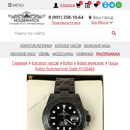
0
0
0
0
баллов
8 (991) 358-10-64
Ваш город:
Эль-Монте
Перезвоните мне
ДОРОГИЕ РЕПЛИКИ
КАТАЛОГ ЧАСОВ
МУЖСКИЕ ЧАСЫ
ЖЕНСКИЕ ЧАСЫ
ОБУВЬ
АКСЕССУАРЫ
НОВИНКИ
РАСПРОДАЖА
Главная
Каталог часов
Rolex
Rolex мужские
Часы
Rolex Submariner Date H103445