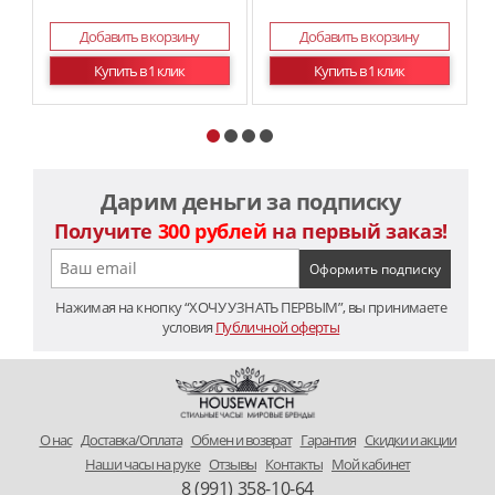
Добавить в корзину
Добавить в корзину
Купить в 1 клик
Купить в 1 клик
Дарим деньги за подписку
Получите
300 рублей
на первый заказ!
Нажимая на кнопку “ХОЧУ УЗНАТЬ ПЕРВЫМ”, вы принимаете
условия
Публичной оферты
O нас
Доставка/Оплата
Обмен и возврат
Гарантия
Скидки и акции
Наши часы на руке
Отзывы
Контакты
Мой кабинет
8 (991) 358-10-64