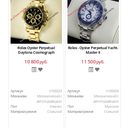
Rolex Oyster Perpetual
Rolex - Oyster Perpetual Yacht-
Daytona Cosmograph
Master II
10 800
11 500
руб.
руб.
Артикул
H100033
Артикул
H100456
Ар
Механизм
Механический с
Механизм
Механический с
М
автоподзаводом
автоподзаводом
Пол
Унисекс
Пол
Мужские
П
Материал ремня
Стальной
Материал ремня
Стальной
Ма