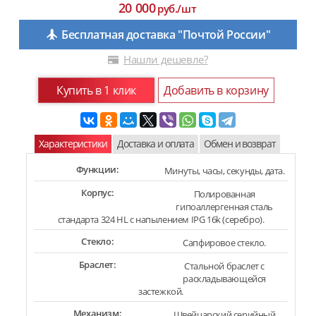
20 000
руб./шт
Бесплатная доставка "Почтой России"
Нашли дешевле?
Купить в 1 клик
Добавить в корзину
Характеристики
Доставка и оплата
Обмен и возврат
Функции:
Минуты, часы, секунды, дата.
Корпус:
Полированная
гипоаллергенная сталь
стандарта 324 HL с напылением IPG 16k (серебро).
Стекло:
Сапфировое стекло.
Браслет:
Стальной браслет с
раскладывающейся
застежкой.
Механизм:
Швейцарский серийный