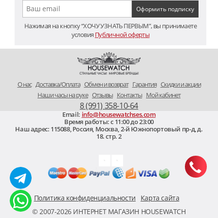
Нажимая на кнопку “ХОЧУ УЗНАТЬ ПЕРВЫМ”, вы принимаете
условия
Публичной оферты
O нас
Доставка/Оплата
Обмен и возврат
Гарантия
Скидки и акции
Наши часы на руке
Отзывы
Контакты
Мой кабинет
8 (991) 358-10-64
Email:
info@housewatchses.com
Время работы: c 11:00 до 23:00
Наш адрес:
115088
,
Россия, Москва
,
2-й Южнопортовый пр-д, д.
18. стр. 2
Политика конфиденциальности
Карта сайта
© 2007-2026 ИНТЕРНЕТ МАГАЗИН HOUSEWATCH