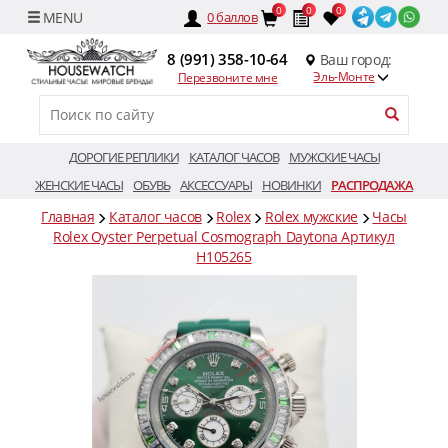
0
0
0
0
баллов
8 (991) 358-10-64
Ваш город:
Эль-Монте
Перезвоните мне
ДОРОГИЕ РЕПЛИКИ
КАТАЛОГ ЧАСОВ
МУЖСКИЕ ЧАСЫ
ЖЕНСКИЕ ЧАСЫ
ОБУВЬ
АКСЕССУАРЫ
НОВИНКИ
РАСПРОДАЖА
Главная
Каталог часов
Rolex
Rolex мужские
Часы
Rolex Oyster Perpetual Cosmograph Daytona Артикул
H105265