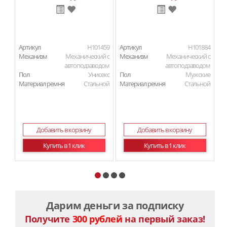
Артикул
H101459
Артикул
H101884
Ар
Механизм
Механический с
Механизм
Механический с
М
автоподзаводом
автоподзаводом
Пол
Унисекс
Пол
Мужские
П
Материал ремня
Стальной
Материал ремня
Стальной
Ма
Добавить в корзину
Добавить в корзину
Купить в 1 клик
Купить в 1 клик
Дарим деньги за подписку
Получите
300 рублей
на первый заказ!