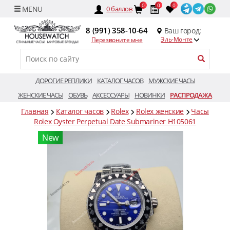
0
0
0
0
баллов
8 (991) 358-10-64
Ваш город:
Эль-Монте
Перезвоните мне
ДОРОГИЕ РЕПЛИКИ
КАТАЛОГ ЧАСОВ
МУЖСКИЕ ЧАСЫ
ЖЕНСКИЕ ЧАСЫ
ОБУВЬ
АКСЕССУАРЫ
НОВИНКИ
РАСПРОДАЖА
Главная
Каталог часов
Rolex
Rolex женские
Часы
Rolex Oyster Perpetual Date Submariner H105061
New