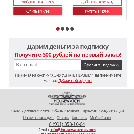
Добавить в корзину
Добавить в корзину
Купить в 1 клик
Купить в 1 клик
Дарим деньги за подписку
Получите
300 рублей
на первый заказ!
Нажимая на кнопку “ХОЧУ УЗНАТЬ ПЕРВЫМ”, вы принимаете
условия
Публичной оферты
O нас
Доставка/Оплата
Обмен и возврат
Гарантия
Скидки и акции
Наши часы на руке
Отзывы
Контакты
Мой кабинет
8 (991) 358-10-64
Email:
info@housewatchses.com
Время работы: c 11:00 до 23:00