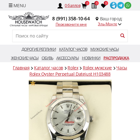
0
0
0
0
баллов
8 (991) 358-10-64
Ваш город:
Эль-Монте
Перезвоните мне
ДОРОГИЕ РЕПЛИКИ
КАТАЛОГ ЧАСОВ
МУЖСКИЕ ЧАСЫ
ЖЕНСКИЕ ЧАСЫ
ОБУВЬ
АКСЕССУАРЫ
НОВИНКИ
РАСПРОДАЖА
Главная
Каталог часов
Rolex
Rolex мужские
Часы
Rolex Oyster Perpetual Datejust H103488