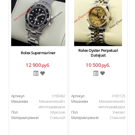
Rolex Oyster Perpetual
Rolex Supermariner
Datejust
12 900
10 500
руб.
руб.
Артикул
H100462
Артикул
H101125
Ар
Механизм
Механический с
Механизм
Механический с
М
автоподзаводом
автоподзаводом
Пол
Мужские
Пол
Унисекс
П
Материал ремня
Стальной
Материал ремня
Стальной