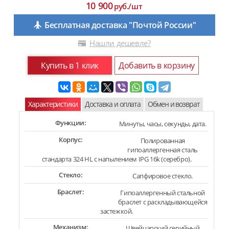
10 900
руб./шт
Бесплатная доставка "Почтой России"
Нашли дешевле?
Купить в 1 клик
Добавить в корзину
Характеристики
Доставка и оплата
Обмен и возврат
Функции:
Минуты, часы, секунды, дата.
Корпус:
Полированная
гипоаллергенная сталь
стандарта 324 HL с напылением IPG 16k (серебро).
Стекло:
Сапфировое стекло.
Браслет:
Гипоаллергенный стальной
браслет с раскладывающейся
застежкой.
Механизм:
Швейцарский серийный