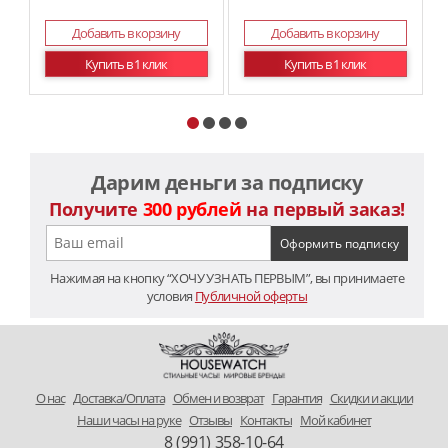
Добавить в корзину
Добавить в корзину
Купить в 1 клик
Купить в 1 клик
Дарим деньги за подписку
Получите
300 рублей
на первый заказ!
Нажимая на кнопку “ХОЧУ УЗНАТЬ ПЕРВЫМ”, вы принимаете
условия
Публичной оферты
O нас
Доставка/Оплата
Обмен и возврат
Гарантия
Скидки и акции
Наши часы на руке
Отзывы
Контакты
Мой кабинет
8 (991) 358-10-64