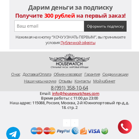
Дарим деньги за подписку
Получите
300 рублей
на первый заказ!
Нажимая на кнопку “ХОЧУ УЗНАТЬ ПЕРВЫМ”, вы принимаете
условия
Публичной оферты
O нас
Доставка/Оплата
Обмен и возврат
Гарантия
Скидки и акции
Наши часы на руке
Отзывы
Контакты
Мой кабинет
8 (991) 358-10-64
Email:
info@housewatchses.com
Время работы: c 11:00 до 23:00
Наш адрес:
115088
,
Россия, Москва
,
2-й Южнопортовый пр-д, д.
18. стр. 2