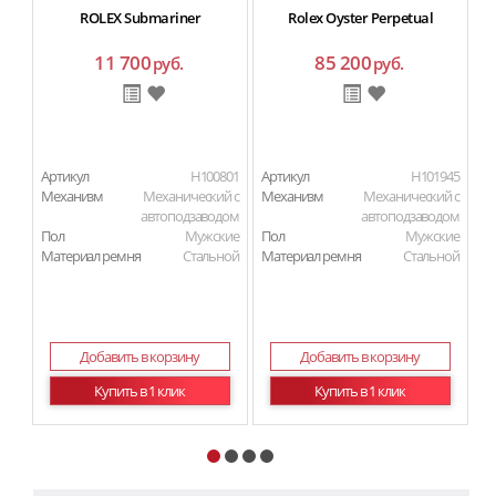
ROLEX Submariner
Rolex Oyster Perpetual
11 700
85 200
руб.
руб.
Артикул
H100801
Артикул
H101945
Ар
Механизм
Механический с
Механизм
Механический с
М
автоподзаводом
автоподзаводом
Пол
Мужские
Пол
Мужские
П
Материал ремня
Стальной
Материал ремня
Стальной
Ма
Добавить в корзину
Добавить в корзину
Купить в 1 клик
Купить в 1 клик