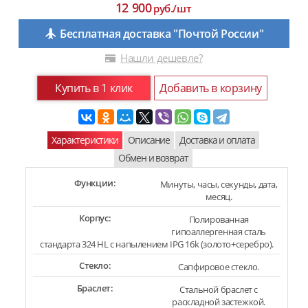
12 900
руб./шт
Бесплатная доставка "Почтой России"
Нашли дешевле?
Купить в 1 клик
Добавить в корзину
Характеристики
Описание
Доставка и оплата
Обмен и возврат
Функции:
Минуты, часы, секунды, дата,
месяц.
Корпус:
Полированная
гипоаллергенная сталь
стандарта 324 HL с напылением IPG 16k (золото+серебро).
Стекло:
Сапфировое стекло.
Браслет:
Стальной браслет с
раскладной застежкой.