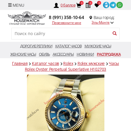
0
0
0
0
баллов
8 (991) 358-10-64
Ваш город:
Эль-Монте
Перезвоните мне
ДОРОГИЕ РЕПЛИКИ
КАТАЛОГ ЧАСОВ
МУЖСКИЕ ЧАСЫ
ЖЕНСКИЕ ЧАСЫ
ОБУВЬ
АКСЕССУАРЫ
НОВИНКИ
РАСПРОДАЖА
Главная
Каталог часов
Rolex
Rolex мужские
Часы
Rolex Oyster Perpetual Superlative H102703