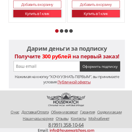
Добавить в корзину
Добавить в корзину
Купить в 1 клик
Купить в 1 клик
Дарим деньги за подписку
Получите
300 рублей
на первый заказ!
Нажимая на кнопку “ХОЧУ УЗНАТЬ ПЕРВЫМ”, вы принимаете
условия
Публичной оферты
O нас
Доставка/Оплата
Обмен и возврат
Гарантия
Скидки и акции
Наши часы на руке
Отзывы
Контакты
Мой кабинет
8 (991) 358-10-64
Email:
info@housewatchses.com