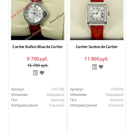
Cartier Ballon Blue de Cartier
Cartier Santos de Cartier
9 700
11 800
руб.
руб.
15 700
руб.
Артикул
H101388
Артикул
H103618
Ар
Механизм
Кварцевый
Механизм
Кварцевый
М
Пол
Женские
Пол
Женские
П
Материал ремня
Кожаный
Материал ремня
Кожаный
Ма