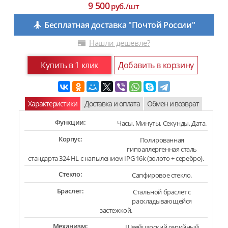
9 500
руб./шт
Бесплатная доставка "Почтой России"
Нашли дешевле?
Купить в 1 клик
Добавить в корзину
Характеристики
Доставка и оплата
Обмен и возврат
Функции:
Часы, Минуты, Секунды, Дата.
Корпус:
Полированная
гипоаллергенная сталь
стандарта 324 HL с напылением IPG 16k (золото + серебро).
Стекло:
Сапфировое стекло.
Браслет:
Стальной браслет с
раскладывающейся
застежкой.
Механизм:
Швейцарский серийный