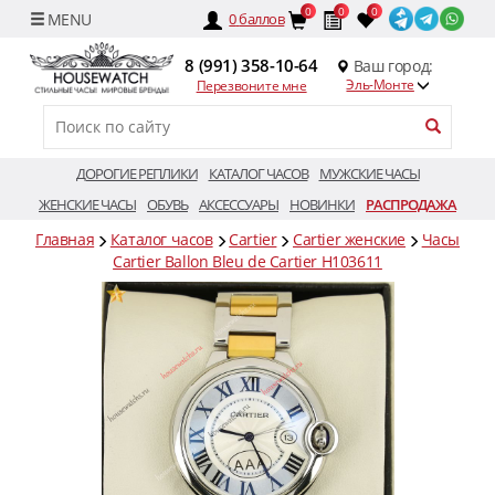
0
0
0
0
баллов
8 (991) 358-10-64
Ваш город:
Эль-Монте
Перезвоните мне
ДОРОГИЕ РЕПЛИКИ
КАТАЛОГ ЧАСОВ
МУЖСКИЕ ЧАСЫ
ЖЕНСКИЕ ЧАСЫ
ОБУВЬ
АКСЕССУАРЫ
НОВИНКИ
РАСПРОДАЖА
Главная
Каталог часов
Cartier
Cartier женские
Часы
Cartier Ballon Bleu de Cartier H103611