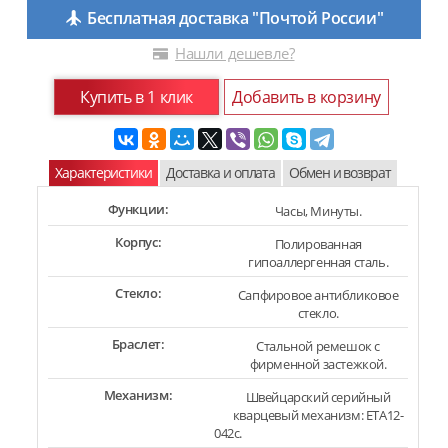
Бесплатная доставка "Почтой России"
Нашли дешевле?
Купить в 1 клик
Добавить в корзину
Характеристики
Доставка и оплата
Обмен и возврат
Функции:
Часы, Минуты.
Корпус:
Полированная
гипоаллергенная сталь.
Стекло:
Сапфировое антибликовое
стекло.
Браслет:
Стальной ремешок с
фирменной застежкой.
Механизм:
Швейцарский серийный
кварцевый механизм: ETA12-
042c.