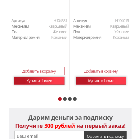
Артикул
H104381
Артикул
H104015
Ар
Механизм
Кварцевый
Механизм
Кварцевый
М
Пол
Женские
Пол
Женские
П
Материал ремня
Кожаный
Материал ремня
Кожаный
Ма
Добавить в корзину
Добавить в корзину
Купить в 1 клик
Купить в 1 клик
Дарим деньги за подписку
Получите
300 рублей
на первый заказ!