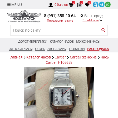
0
0
0
0
баллов
8 (991) 358-10-64
Ваш город:
Эль-Монте
Перезвоните мне
ДОРОГИЕ РЕПЛИКИ
КАТАЛОГ ЧАСОВ
МУЖСКИЕ ЧАСЫ
ЖЕНСКИЕ ЧАСЫ
ОБУВЬ
АКСЕССУАРЫ
НОВИНКИ
РАСПРОДАЖА
Главная
Каталог часов
Cartier
Cartier женские
Часы
Саrtier H105658