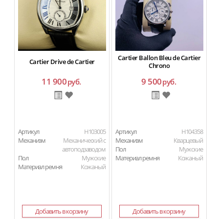
Cartier Ballon Bleu de Cartier
Cartier Drive de Cartier
Chrono
11 900
9 500
руб.
руб.
Артикул
H103005
Артикул
H104358
Ар
Механизм
Механический с
Механизм
Кварцевый
М
автоподзаводом
Пол
Мужские
Пол
Мужские
Материал ремня
Кожаный
П
Материал ремня
Кожаный
Ма
Добавить в корзину
Добавить в корзину