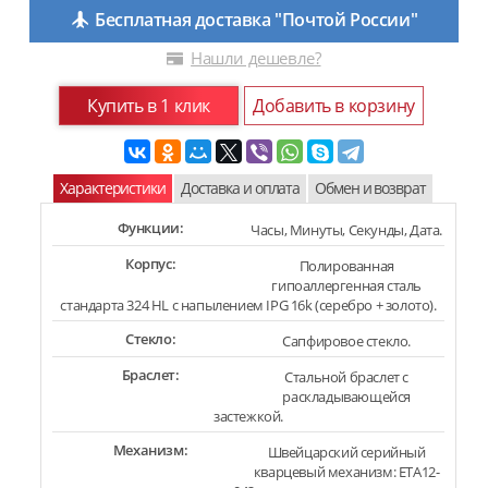
Бесплатная доставка "Почтой России"
Нашли дешевле?
Купить в 1 клик
Добавить в корзину
Характеристики
Доставка и оплата
Обмен и возврат
Функции:
Часы, Минуты, Секунды, Дата.
Корпус:
Полированная
гипоаллергенная сталь
стандарта 324 HL с напылением IPG 16k (серебро + золото).
Стекло:
Сапфировое стекло.
Браслет:
Стальной браслет с
раскладывающейся
застежкой.
Механизм:
Швейцарский серийный
кварцевый механизм: ETA12-