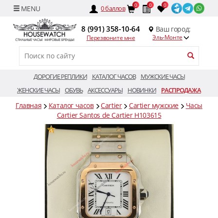
0
0
0
0
баллов
8 (991) 358-10-64
Ваш город:
Эль-Монте
Перезвоните мне
ДОРОГИЕ РЕПЛИКИ
КАТАЛОГ ЧАСОВ
МУЖСКИЕ ЧАСЫ
ЖЕНСКИЕ ЧАСЫ
ОБУВЬ
АКСЕССУАРЫ
НОВИНКИ
РАСПРОДАЖА
Главная
Каталог часов
Cartier
Cartier мужские
Часы
Cartier Santos de Cartier H103615