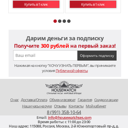
Купить в 1 клик
Купить в 1 клик
Дарим деньги за подписку
Получите
300 рублей
на первый заказ!
Нажимая на кнопку “ХОЧУ УЗНАТЬ ПЕРВЫМ”, вы принимаете
условия
Публичной оферты
O нас
Доставка/Оплата
Обмен и возврат
Гарантия
Скидки и акции
Наши часы на руке
Отзывы
Контакты
Мой кабинет
8 (991) 358-10-64
Email:
info@housewatchses.com
Время работы: c 11:00 до 23:00
Наш адрес:
115088
,
Россия, Москва
,
2-й Южнопортовый пр-д, д.