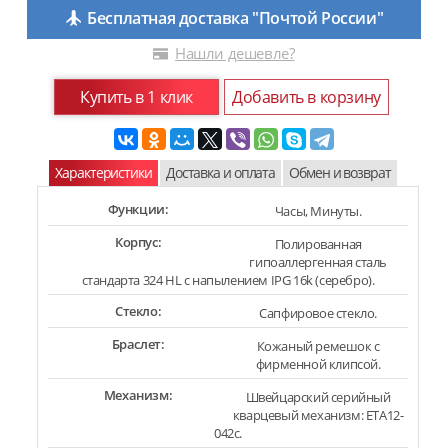
Бесплатная доставка "Почтой России"
Нашли дешевле?
Купить в 1 клик
Добавить в корзину
Характеристики
Доставка и оплата
Обмен и возврат
Функции:
Часы, Минуты.
Корпус:
Полированная
гипоаллергенная сталь
стандарта 324 HL с напылением IPG 16k (серебро).
Стекло:
Сапфировое стекло.
Браслет:
Кожаный ремешок с
фирменной клипсой.
Механизм:
Швейцарский серийный
кварцевый механизм: ETA12-
042c.