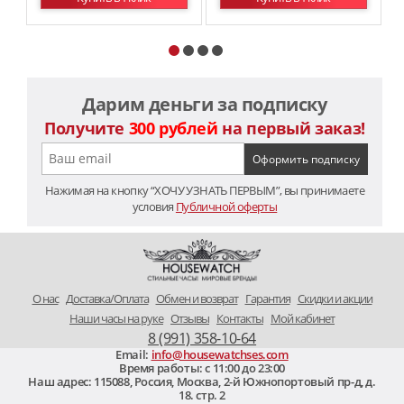
Дарим деньги за подписку
Получите
300 рублей
на первый заказ!
Нажимая на кнопку “ХОЧУ УЗНАТЬ ПЕРВЫМ”, вы принимаете
условия
Публичной оферты
O нас
Доставка/Оплата
Обмен и возврат
Гарантия
Скидки и акции
Наши часы на руке
Отзывы
Контакты
Мой кабинет
8 (991) 358-10-64
Email:
info@housewatchses.com
Время работы: c 11:00 до 23:00
Наш адрес:
115088
,
Россия, Москва
,
2-й Южнопортовый пр-д, д.
18. стр. 2