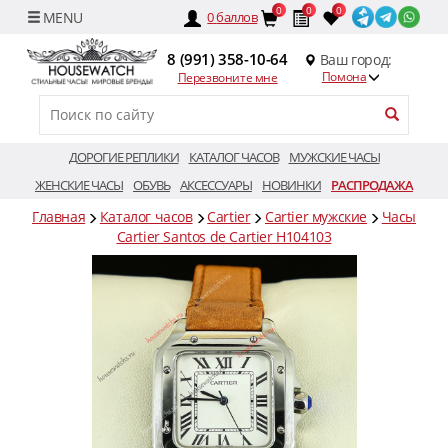
0
0
0
0
баллов
8 (991) 358-10-64
Ваш город:
Помона
Перезвоните мне
ДОРОГИЕ РЕПЛИКИ
КАТАЛОГ ЧАСОВ
МУЖСКИЕ ЧАСЫ
ЖЕНСКИЕ ЧАСЫ
ОБУВЬ
АКСЕССУАРЫ
НОВИНКИ
РАСПРОДАЖА
Главная
Каталог часов
Cartier
Cartier мужские
Часы
Cartier Santos de Cartier H104103