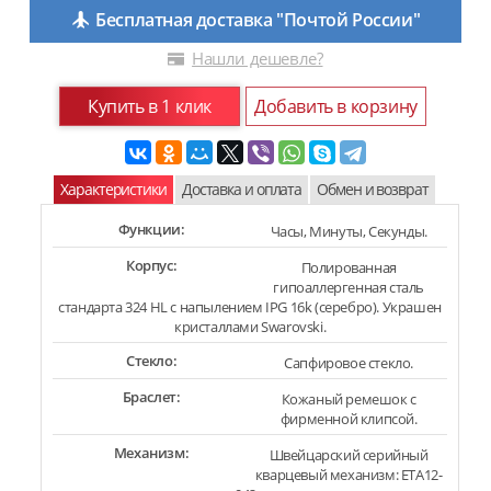
Бесплатная доставка "Почтой России"
Нашли дешевле?
Купить в 1 клик
Добавить в корзину
Характеристики
Доставка и оплата
Обмен и возврат
Функции:
Часы, Минуты, Секунды.
Корпус:
Полированная
гипоаллергенная сталь
стандарта 324 HL с напылением IPG 16k (серебро). Украшен
кристаллами Swarovski.
Стекло:
Сапфировое стекло.
Браслет:
Кожаный ремешок с
фирменной клипсой.
Механизм:
Швейцарский серийный
кварцевый механизм: ETA12-