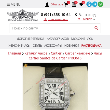
0
0
0
0
баллов
8 (991) 358-10-64
Ваш город:
Эль-Монте
Перезвоните мне
ДОРОГИЕ РЕПЛИКИ
КАТАЛОГ ЧАСОВ
МУЖСКИЕ ЧАСЫ
ЖЕНСКИЕ ЧАСЫ
ОБУВЬ
АКСЕССУАРЫ
НОВИНКИ
РАСПРОДАЖА
Главная
Каталог часов
Cartier
Cartier женские
Часы
Cartier Santos de Cartier H103616