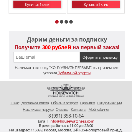
Купить в 1 клик
Купить в 1 клик
Дарим деньги за подписку
Получите
300 рублей
на первый заказ!
Нажимая на кнопку “ХОЧУ УЗНАТЬ ПЕРВЫМ”, вы принимаете
условия
Публичной оферты
O нас
Доставка/Оплата
Обмен и возврат
Гарантия
Скидки и акции
Наши часы на руке
Отзывы
Контакты
Мой кабинет
8 (991) 358-10-64
Email:
info@housewatchses.com
Время работы: c 11:00 до 23:00
Наш адрес:
115088
,
Россия, Москва
,
2-й Южнопортовый пр-д, д.