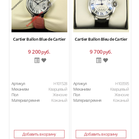
Cartier Ballon Blue de Cartier
Cartier Ballon Bleu de Cartier
9 200
9 700
руб.
руб.
Артикул
H101528
Артикул
H103595
Ар
Механизм
Кварцевый
Механизм
Кварцевый
М
Пол
Женские
Пол
Женские
П
Материал ремня
Кожаный
Материал ремня
Кожаный
Ма
Добавить в корзину
Добавить в корзину