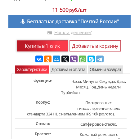
11 500
руб./шт
Бесплатная доставка "Почтой России"
Нашли дешевле?
Купить в 1 клик
Добавить в корзину
Характеристики
Доставка и оплата
Обмен и возврат
Функции:
Часы, Минуты, Секунды, Дата,
Месяц, Год, День недели,
Турбийон.
Корпус:
Полированная
гипоаллергенная сталь
стандарта 324 HL с напылением IPS 16k (золото).
Стекло:
Сапфировое стекло.
Браслет:
Кожаный ремешок с