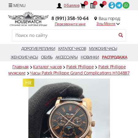
0
0
0
0
баллов
8 (991) 358-10-64
Ваш город:
Эль-Монте
Перезвоните мне
ДОРОГИЕ РЕПЛИКИ
КАТАЛОГ ЧАСОВ
МУЖСКИЕ ЧАСЫ
ЖЕНСКИЕ ЧАСЫ
ОБУВЬ
АКСЕССУАРЫ
НОВИНКИ
РАСПРОДАЖА
Главная
Каталог часов
Patek Philippe
Patek Philippe
мужские
Часы Patek Philippe Grand Complications H104887
Hit