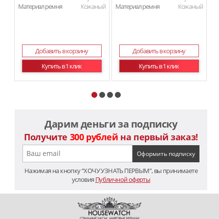
Материал ремня
Кожаный
Материал ремня
Кожаный
Ма
Добавить в корзину
Добавить в корзину
Купить в 1 клик
Купить в 1 клик
Дарим деньги за подписку
Получите
300 рублей
на первый заказ!
Нажимая на кнопку “ХОЧУ УЗНАТЬ ПЕРВЫМ”, вы принимаете
условия
Публичной оферты