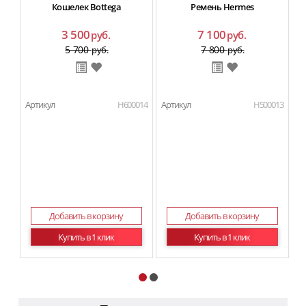
Кошелек Bottega
Ремень Hermes
3 500
7 100
руб.
руб.
5 700
7 800
руб.
руб.
Артикул
H600014
Артикул
H500013
Ар
Добавить в корзину
Добавить в корзину
Купить в 1 клик
Купить в 1 клик