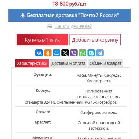
18 800
руб./шт
Бесплатная доставка "Почтой России"
Нашли дешевле?
Купить в 1 клик
Добавить в корзину
Характеристики
Доставка и оплата
Обмен и возврат
Функции:
Часы, Минуты, Секунды,
Хронографы.
Корпус:
Полированная
гипоаллергенная сталь
стандарта 324 HL с напылением IPG 16k. (серебро).
Стекло:
Сапфировое стекло.
Браслет:
Стальной с раскладной
застежкой.
Механизм:
Швейцарский серийный