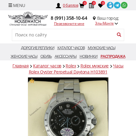
0
0
0
0
баллов
8 (991) 358-10-64
Ваш город:
Эль-Монте
Перезвоните мне
ДОРОГИЕ РЕПЛИКИ
КАТАЛОГ ЧАСОВ
МУЖСКИЕ ЧАСЫ
ЖЕНСКИЕ ЧАСЫ
ОБУВЬ
АКСЕССУАРЫ
НОВИНКИ
РАСПРОДАЖА
Главная
Каталог часов
Rolex
Rolex мужские
Часы
Rolex Oyster Perpetual Daytona H103891