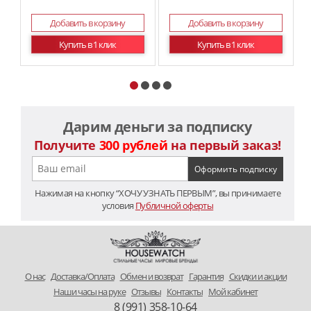
Добавить в корзину
Добавить в корзину
Купить в 1 клик
Купить в 1 клик
Дарим деньги за подписку
Получите
300 рублей
на первый заказ!
Нажимая на кнопку “ХОЧУ УЗНАТЬ ПЕРВЫМ”, вы принимаете
условия
Публичной оферты
O нас
Доставка/Оплата
Обмен и возврат
Гарантия
Скидки и акции
Наши часы на руке
Отзывы
Контакты
Мой кабинет
8 (991) 358-10-64