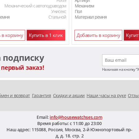
HЭ59
Артикул
Механический с автоподзаводом
Механизм
Унисекс
Пол
ремня
Стальной
Материал ремня
 в корзину
Купить в 1 клик
Добавить в корзину
Купит
а подписку
 первый заказ!
Нажимая на кнопку “
мен и возврат
Гарантия
Скидки и акции
Наши часы на руке
Отзы
Email:
info@housewatchses.com
Время работы: c 11:00 до 23:00
Наш адрес:
115088
,
Россия, Москва
,
2-й Южнопортовый пр-
д, д. 18. стр. 2