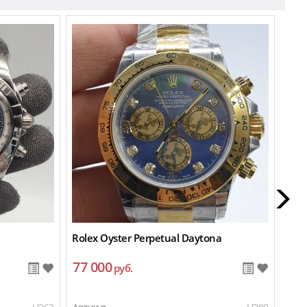
Rolex Oyster Perpetual Daytona
Role
77 000
85
руб.