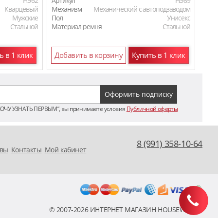
HЭ62
Артикул
HЭ89
Арти
Кварцевый
Механизм
Механический с автоподзаводом
Мех
Мужские
Пол
Унисекс
Пол
Стальной
Материал ремня
Стальной
Мат
ь в 1 клик
Добавить в корзину
Купить в 1 клик
До
ХОЧУ УЗНАТЬ ПЕРВЫМ”, вы принимаете условия
Публичной оферты
8 (991) 358-10-64
вы
Контакты
Мой кабинет
© 2007-2026 ИНТЕРНЕТ МАГАЗИН HOUSEWATCH