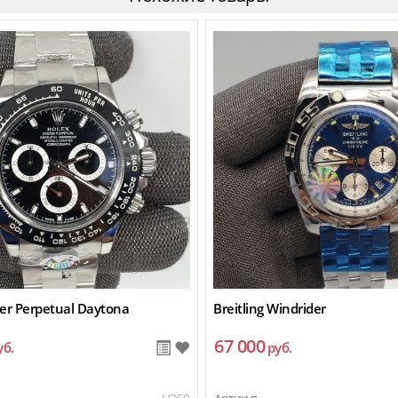
er Perpetual Daytona
Breitling Windrider
67 000
уб.
руб.