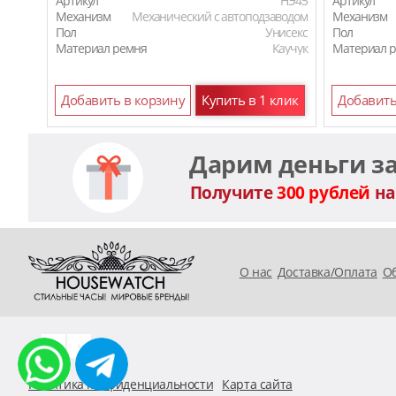
Артикул
HЭ45
Артикул
Механизм
Механический с автоподзаводом
Механизм
Пол
Унисекс
Пол
Материал ремня
Каучук
Материал 
Материал ремня
Кожаный
Добавить в корзину
Купить в 1 клик
Добавить
Дарим деньги з
Получите
300 рублей
на
O нас
Доставка/Оплата
Об
Политика конфиденциальности
Карта сайта