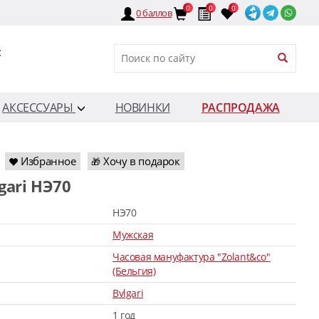
0
0
0
0
баллов
:
АКСЕССУАРЫ
НОВИНКИ
РАСПРОДАЖА
Избранное
Хочу в подарок
🎁
lgari HЭ70
HЭ70
Мужская
Часовая мануфактура "Zolant&co"
(Бельгия)
Bvlgari
1 год