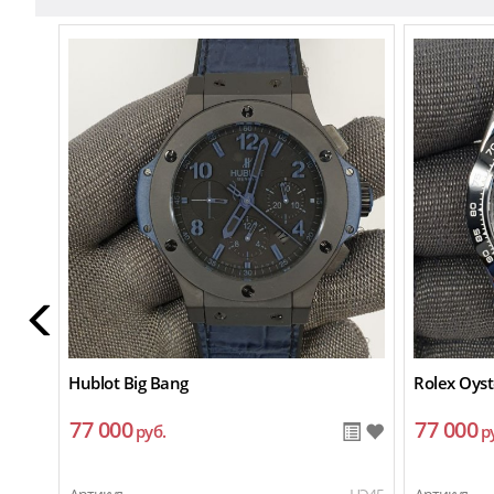
Hublot Big Bang
Rolex Oyst
77 000
77 000
руб.
р