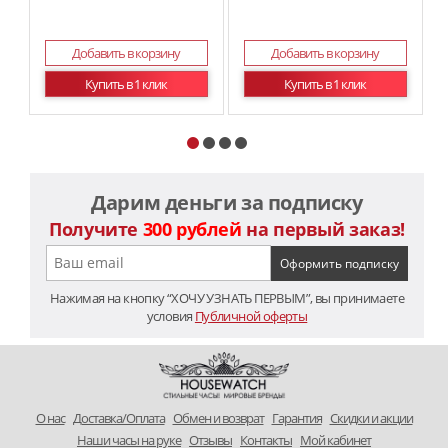
Добавить в корзину
Добавить в корзину
Купить в 1 клик
Купить в 1 клик
Дарим деньги за подписку
Получите
300 рублей
на первый заказ!
Нажимая на кнопку “ХОЧУ УЗНАТЬ ПЕРВЫМ”, вы принимаете
условия
Публичной оферты
O нас
Доставка/Оплата
Обмен и возврат
Гарантия
Скидки и акции
Наши часы на руке
Отзывы
Контакты
Мой кабинет