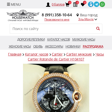
0
0
0
0
баллов
8 (991) 358-10-64
Ваш город:
Эль-Монте
Перезвоните мне
ДОРОГИЕ РЕПЛИКИ
КАТАЛОГ ЧАСОВ
МУЖСКИЕ ЧАСЫ
ЖЕНСКИЕ ЧАСЫ
ОБУВЬ
АКСЕССУАРЫ
НОВИНКИ
РАСПРОДАЖА
Главная
Каталог часов
Cartier
Cartier мужские
Часы
Cartier Rotonde de Cartier H104107