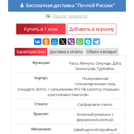
Бесплатная доставка "Почтой России"
Нашли дешевле?
Купить в 1 клик
Добавить в корзину
Характеристики
Доставка и оплата
Обмен и возврат
Функции:
Часы, Минуты, Секунды, Дата,
Хронограф, Турбийон.
Корпус:
Полированная
гипоаллергенная сталь
стандарта 324 HL с напылением IPG 16k (золото). Украшен
кристаллами Swarovski.
Стекло:
Сапфировое стекло.
Браслет:
Кожаный ремешок с
фирменной клипсой.
Механизм:
Швейцарский серийный