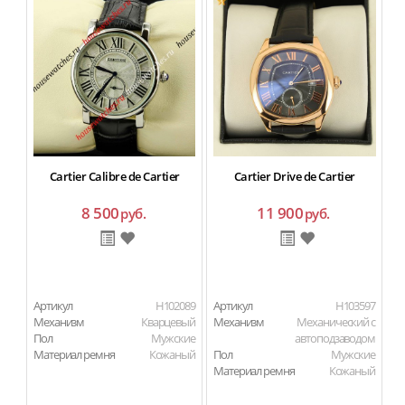
C
Cartier Calibre de Cartier
Cartier Drive de Cartier
8 500
11 900
руб.
руб.
Артикул
H102089
Артикул
H103597
Ар
Механизм
Кварцевый
Механизм
Механический с
М
Пол
Мужские
автоподзаводом
П
Материал ремня
Кожаный
Пол
Мужские
Ма
Материал ремня
Кожаный