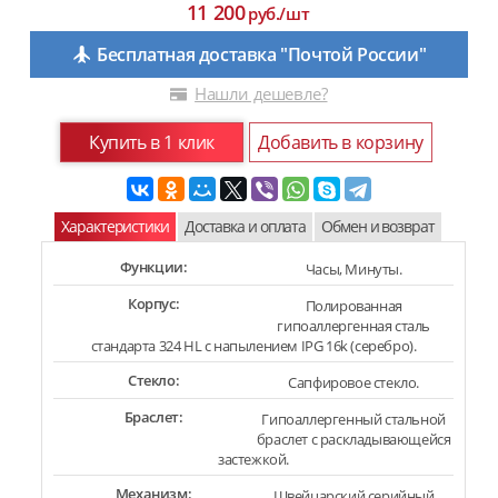
11 200
руб./шт
Бесплатная доставка "Почтой России"
Нашли дешевле?
Купить в 1 клик
Добавить в корзину
Характеристики
Доставка и оплата
Обмен и возврат
Функции:
Часы, Минуты.
Корпус:
Полированная
гипоаллергенная сталь
стандарта 324 HL с напылением IPG 16k (серебро).
Стекло:
Сапфировое стекло.
Браслет:
Гипоаллергенный стальной
браслет с раскладывающейся
застежкой.
Механизм:
Швейцарский серийный