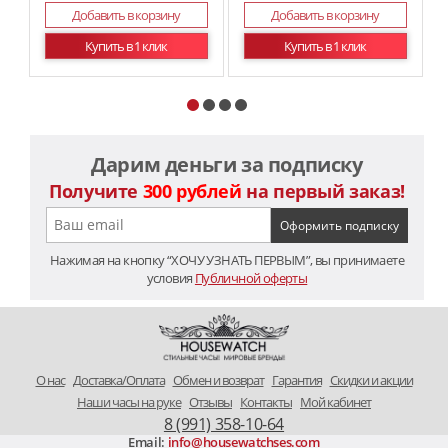
Добавить в корзину
Добавить в корзину
Купить в 1 клик
Купить в 1 клик
Дарим деньги за подписку
Получите
300 рублей
на первый заказ!
Нажимая на кнопку “ХОЧУ УЗНАТЬ ПЕРВЫМ”, вы принимаете
условия
Публичной оферты
O нас
Доставка/Оплата
Обмен и возврат
Гарантия
Скидки и акции
Наши часы на руке
Отзывы
Контакты
Мой кабинет
8 (991) 358-10-64
Email:
info@housewatchses.com