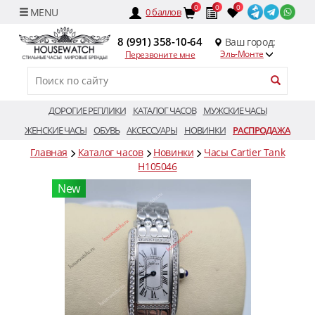
0
0
0
0
баллов
8 (991) 358-10-64
Ваш город:
Эль-Монте
Перезвоните мне
ДОРОГИЕ РЕПЛИКИ
КАТАЛОГ ЧАСОВ
МУЖСКИЕ ЧАСЫ
ЖЕНСКИЕ ЧАСЫ
ОБУВЬ
АКСЕССУАРЫ
НОВИНКИ
РАСПРОДАЖА
Главная
Каталог часов
Новинки
Часы Cartier Tank
H105046
New