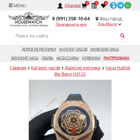
0
0
0
0
баллов
8 (991) 358-10-64
Ваш город:
Эль-Монте
Перезвоните мне
ДОРОГИЕ РЕПЛИКИ
КАТАЛОГ ЧАСОВ
МУЖСКИЕ ЧАСЫ
ЖЕНСКИЕ ЧАСЫ
ОБУВЬ
АКСЕССУАРЫ
НОВИНКИ
РАСПРОДАЖА
Главная
Каталог часов
Дорогие реплики
Часы Hublot
Big Bang HЭ125