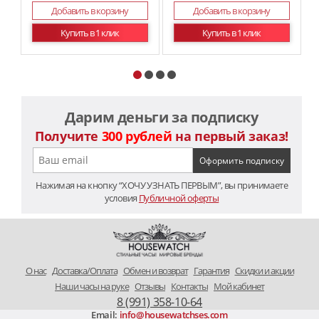
Добавить в корзину
Добавить в корзину
Купить в 1 клик
Купить в 1 клик
Дарим деньги за подписку
Получите
300 рублей
на первый заказ!
Нажимая на кнопку “ХОЧУ УЗНАТЬ ПЕРВЫМ”, вы принимаете
условия
Публичной оферты
O нас
Доставка/Оплата
Обмен и возврат
Гарантия
Скидки и акции
Наши часы на руке
Отзывы
Контакты
Мой кабинет
8 (991) 358-10-64
Email:
info@housewatchses.com