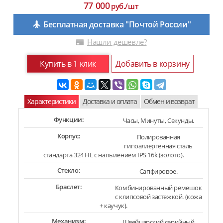
77 000
руб./шт
Бесплатная доставка "Почтой России"
Нашли дешевле?
Купить в 1 клик
Добавить в корзину
Характеристики
Доставка и оплата
Обмен и возврат
Функции:
Часы, Минуты, Секунды.
Корпус:
Полированная
гипоаллергенная сталь
стандарта 324 HL с напылением IPS 16k (золото).
Стекло:
Сапфировое.
Браслет:
Комбинированный ремешок
с клипсовой застежкой. (кожа
+ каучук).
Механизм:
Швейцарский серийный