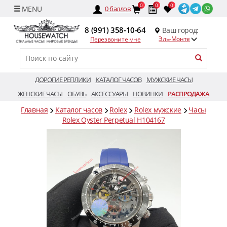
0
0
0
0
баллов
8 (991) 358-10-64
Ваш город:
Эль-Монте
Перезвоните мне
ДОРОГИЕ РЕПЛИКИ
КАТАЛОГ ЧАСОВ
МУЖСКИЕ ЧАСЫ
ЖЕНСКИЕ ЧАСЫ
ОБУВЬ
АКСЕССУАРЫ
НОВИНКИ
РАСПРОДАЖА
Главная
Каталог часов
Rolex
Rolex мужские
Часы
Rolex Oyster Perpetual H104167