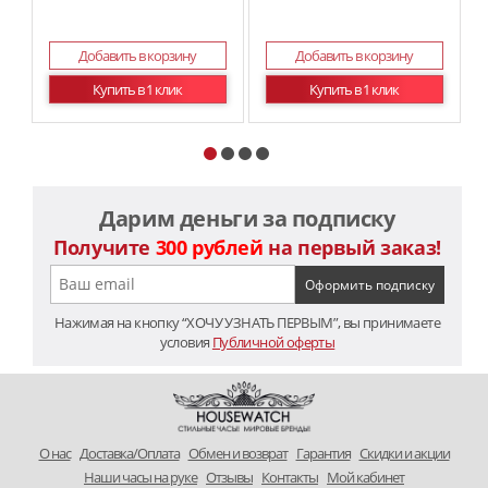
Добавить в корзину
Добавить в корзину
Купить в 1 клик
Купить в 1 клик
Дарим деньги за подписку
Получите
300 рублей
на первый заказ!
Нажимая на кнопку “ХОЧУ УЗНАТЬ ПЕРВЫМ”, вы принимаете
условия
Публичной оферты
O нас
Доставка/Оплата
Обмен и возврат
Гарантия
Скидки и акции
Наши часы на руке
Отзывы
Контакты
Мой кабинет