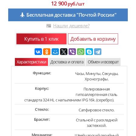
12 900
руб./шт
Бесплатная доставка "Почтой России"
Нашли дешевле?
Купить в 1 клик
Добавить в корзину
Характеристики
Доставка и оплата
Обмен и возврат
Функции:
Часы, Минуты, Секунды,
Хронографы.
Корпус:
Полированная
гипоаллергенная сталь
стандарта 324 HL с напылением IPG 16k. (серебро).
Стекло:
Сапфировое стекло.
Браслет:
Стальной с раскладной
застежкой.
Механизм:
Швейцарский серийный