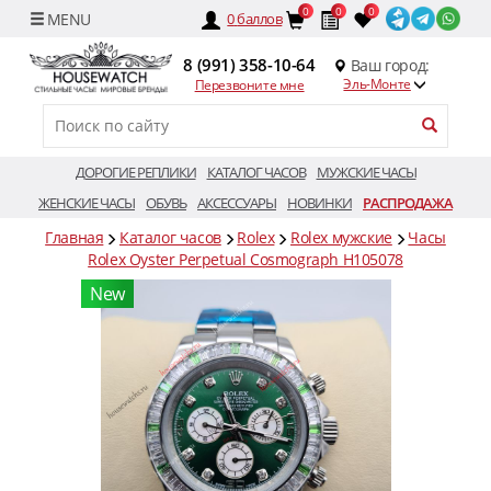
0
0
0
0
баллов
8 (991) 358-10-64
Ваш город:
Эль-Монте
Перезвоните мне
ДОРОГИЕ РЕПЛИКИ
КАТАЛОГ ЧАСОВ
МУЖСКИЕ ЧАСЫ
ЖЕНСКИЕ ЧАСЫ
ОБУВЬ
АКСЕССУАРЫ
НОВИНКИ
РАСПРОДАЖА
Главная
Каталог часов
Rolex
Rolex мужские
Часы
Rolex Oyster Perpetual Cosmograph H105078
New