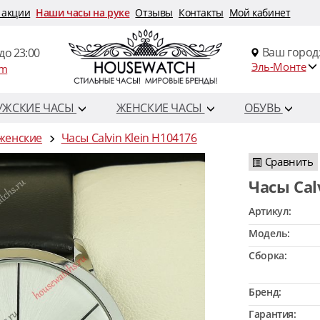
 акции
Наши часы на руке
Отзывы
Контакты
Мой кабинет
Ваш город
до 23:00
Эль-Монте
om
УЖСКИЕ ЧАСЫ
ЖЕНСКИЕ ЧАСЫ
ОБУВЬ
 женские
Часы Calvin Klein H104176
Сравнить
Часы Ca
Артикул:
Модель:
Сборка:
Бренд:
Гарантия: