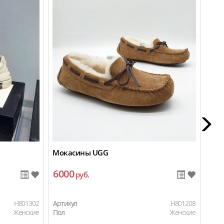
Мокасины UGG
Кро
6000
12
руб.
H801302
Артикул
H801208
Арти
Женские
Пол
Женские
Пол