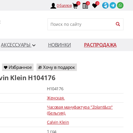
0
0
0
0
баллов
:
АКСЕССУАРЫ
НОВИНКИ
РАСПРОДАЖА
Избранное
Хочу в подарок
🎁
lvin Klein H104176
H104176
Женская.
Часовая мануфактура "Zolant&co"
(Бельгия).
Calvin Klein
1 год