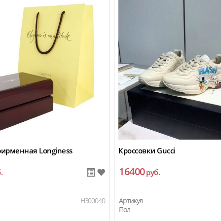
фирменная Longiness
Кроссовки Gucci
16400
.
руб.
H300040
Артикул
Пол