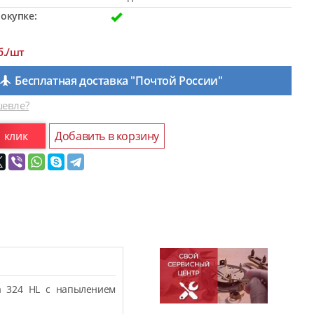
окупке:
б./шт
Бесплатная доставка "Почтой России"
евле?
1 клик
Добавить в корзину
а 324 HL с напылением