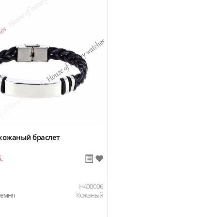
кожаный браслет
.
H400006
ремня
Кожаный