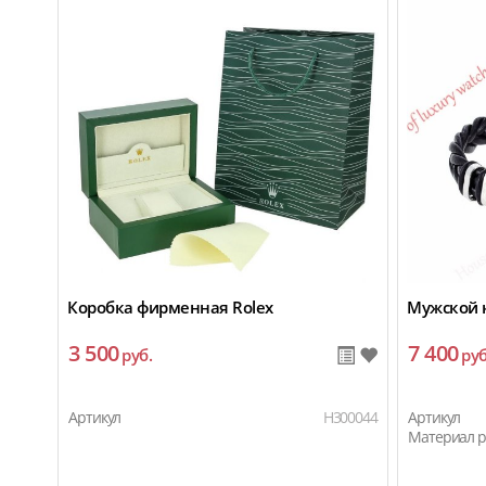
Коробка фирменная Rolex
Мужской 
3 500
7 400
руб.
руб
Артикул
H300044
Артикул
Материал 