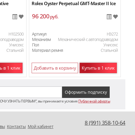
ative
Rolex Oyster Perpetual GMT-Master II Ice
Role
96 200
11
руб.
H102500
Артикул
HЭ272
Арти
топодзаводом
Механизм
Механический с автоподзаводом
Мех
Унисекс
Пол
Унисекс
Пол
Стальной
Материал ремня
Стальной
Мат
ь в 1 клик
Добавить в корзину
Купить в 1 клик
До
ХОЧУ УЗНАТЬ ПЕРВЫМ”, вы принимаете условия
Публичной оферты
8 (991) 358-10-64
вы
Контакты
Мой кабинет