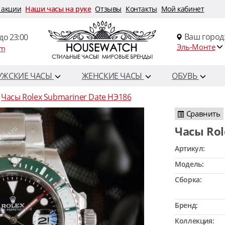
 акции
Наши часы на руке
Отзывы
Контакты
Мой кабинет
Ваш город
до 23:00
Эль-Монте
om
УЖСКИЕ ЧАСЫ
ЖЕНСКИЕ ЧАСЫ
ОБУВЬ
Часы Rolex Submariner Date HЭ186
Сравнить
Часы Ro
Артикул:
Модель:
Сборка:
Бренд:
Коллекция: