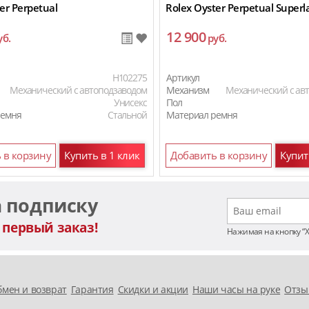
er Perpetual
Rolex Oyster Perpetual Superl
12 900
уб.
руб.
H102275
Артикул
Механический с автоподзаводом
Механизм
Механический с ав
Унисекс
Пол
ремня
Стальной
Материал ремня
 в корзину
Купить в 1 клик
Добавить в корзину
Купит
а подписку
 первый заказ!
Нажимая на кнопку “
мен и возврат
Гарантия
Скидки и акции
Наши часы на руке
Отзы