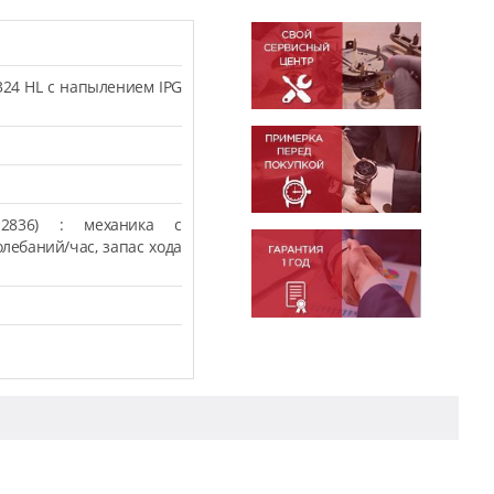
324 HL с напылением IPG
.
2836) : механика с
олебаний/час, запас хода