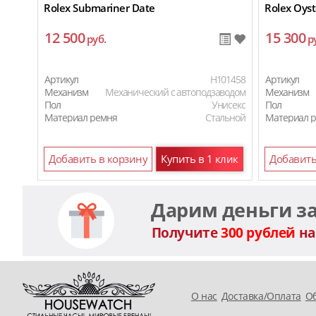
Rolex Submariner Date
Rolex Oyst
12 500
15 300
руб.
р
Артикул
H101458
Артикул
Механизм
Механический с автоподзаводом
Механизм
Пол
Унисекс
Пол
Материал ремня
Стальной
Материал 
Добавить в корзину
Купить в 1 клик
Добавить
Дарим деньги з
Получите
300 рублей
на
O нас
Доставка/Оплата
Об