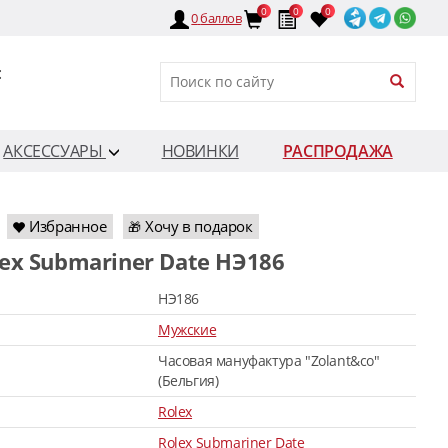
0
0
0
0
баллов
:
АКСЕССУАРЫ
НОВИНКИ
РАСПРОДАЖА
Избранное
Хочу в подарок
🎁
lex Submariner Date HЭ186
HЭ186
Мужские
Часовая мануфактура "Zolant&co"
(Бельгия)
Rolex
Rolex Submariner Date